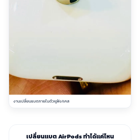
งานเปลี่ยนแบตภายในตัวหูฟัง/เคส
เปลี่ยนแบต AirPods ทำได้แค่ไหน