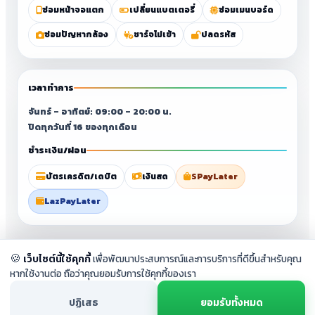
ซ่อมหน้าจอแตก
เปลี่ยนแบตเตอรี่
ซ่อมเมนบอร์ด
ซ่อมปัญหากล้อง
ชาร์จไม่เข้า
ปลดรหัส
เวลาทำการ
จันทร์ – อาทิตย์: 09:00 – 20:00 น.
ปิดทุกวันที่ 16 ของทุกเดือน
ชำระเงิน/ผ่อน
บัตรเครดิต/เดบิต
เงินสด
SPayLater
LazPayLater
© 2023–2026 ศูนย์ซ่อมมือถือสุราษฎร์ธานี By
Chang Fix Phone
. All
🍪
rights reserved.
เว็บไซต์นี้ใช้คุกกี้
เพื่อพัฒนาประสบการณ์และการบริการที่ดีขึ้นสำหรับคุณ
หากใช้งานต่อ ถือว่าคุณยอมรับการใช้คุกกี้ของเรา
ปฏิเสธ
ยอมรับทั้งหมด