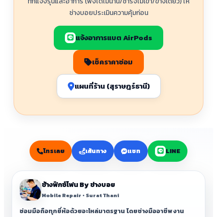
ทักแจ้งรุ่นและอาการ (ฟังได้ไม่นาน/ชาร์จไม่เข้า/ข้างเดียว) ให้
ช่างบอยประเมินความคุ้มก่อน
แจ้งอาการแบต AirPods
เช็คราคาซ่อม
แผนที่ร้าน (สุราษฎร์ธานี)
โทรเลย
เส้นทาง
แชท
LINE
ช้างฟิกซ์โฟน By ช่างบอย
Mobile Repair • Surat Thani
ซ่อมมือถือทุกยี่ห้อด้วยอะไหล่มาตรฐาน โดยช่างมืออาชีพ งาน