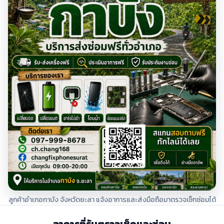
ลูกค้าอำเภอกาบัง จังหวัดยะลา แจ้งอาการและส่งมือถือมาตรวจเช็กซ่อมได้