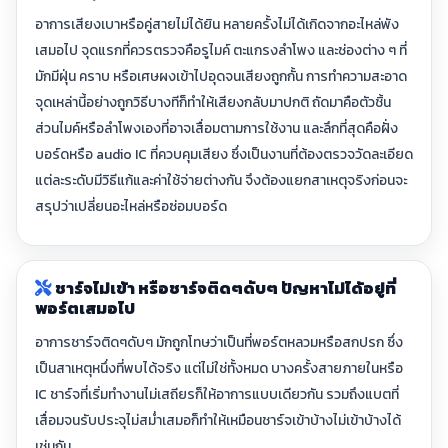
อาการเสียงเบาหรือคู่สายไม่ได้ยิน หลายครั้งไม่ได้เกิดจากอะไหล่พัง
เสมอไป จุดแรกที่ควรตรวจคือรูไมค์ ตะแกรงลำโพง และช่องต่าง ๆ ที่
มักมีฝุ่น คราบ หรือเศษผงเข้าไปอุดจนเสียงถูกกั้น การทำความสะอาด
จุดเหล่านี้อย่างถูกวิธีบางทีก็ทำให้เสียงกลับมาปกติ ถัดมาคือตัวชิ้น
ส่วนไมค์หรือลำโพงเองที่อาจเสื่อมตามการใช้งาน และลึกที่สุดคือฝั่ง
บอร์ดหรือ audio IC ที่ควบคุมเสียง ซึ่งเป็นงานที่ต้องตรวจวัดละเอียด
แต่ละระดับมีวิธีแก้และค่าใช้จ่ายต่างกัน จึงต้องแยกสาเหตุจริงก่อนจะ
สรุปว่าเปลี่ยนอะไหล่หรือซ่อมบอร์ด
ชาร์จไม่เข้า หรือชาร์จติดๆดับๆ ปัญหาไม่ได้อยู่ที่
พอร์ตเสมอไป
อาการชาร์จติดๆดับๆ มักถูกโทษว่าเป็นที่พอร์ตหลวมหรือสกปรก ซึ่ง
เป็นสาเหตุหนึ่งที่พบได้จริง แต่ไม่ใช่ทั้งหมด บางครั้งสายภายในหรือ
IC ชาร์จที่เริ่มทำงานไม่เสถียรก็ให้อาการแบบเดียวกัน รวมถึงแบตที่
เสื่อมจนรับประจุไม่สม่ำเสมอก็ทำให้เหมือนชาร์จเข้าบ้างไม่เข้าบ้างได้
เช่นกัน