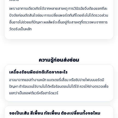
เพราะอาการเดียวเกิดได้จากหลายสาเหตุ การวินิจฉัยจึงต้องแยกทีละ
ปัจจัยก่อนตัดสินใจซ่อม การเปลี่ยนพอร์ตทันทีโดยยังไม่ได้ตรวจส่วน
อื่นอาจไม่ช่วยแก้ปัญหา ผลลัพธ์จะขึ้นอยู่กับสาเหตุที่ตรวจพบจากการ
วัดจริงเป็นหลัก
ความรู้ก่อนส่งซ่อม
เครื่องร้อนผิดปกติเกิดจากอะไร
อาจมาจากแอปทำงานหนัก แบตเตอรี่เสื่อม หรือชิปจ่ายไฟบนบอร์ดมี
ปัญหา ถ้าร้อนจนใช้งานไม่ได้หรือร้อนตอนไม่ได้ใช้ ควรให้ช่างตรวจเพื่อ
แยกว่าเป็นซอฟต์แวร์หรือฮาร์ดแวร์
จอเป็นเส้น สีเพี้ยน ทัชเพี้ยน ต้องเปลี่ยนทั้งจอไหม