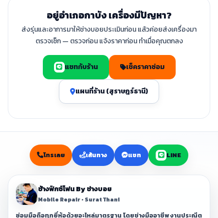
อยู่อำเภอกาบัง เครื่องมีปัญหา?
ส่งรุ่นและอาการมาให้ช่างบอยประเมินก่อน แล้วค่อยส่งเครื่องมา
ตรวจเช็ก — ตรวจก่อน แจ้งราคาก่อน ทำเมื่อคุณตกลง
แชทกับร้าน
เช็คราคาซ่อม
แผนที่ร้าน (สุราษฎร์ธานี)
โทรเลย
เส้นทาง
แชท
LINE
ช้างฟิกซ์โฟน By ช่างบอย
Mobile Repair • Surat Thani
ซ่อมมือถือทุกยี่ห้อด้วยอะไหล่มาตรฐาน โดยช่างมืออาชีพ งานประณีต