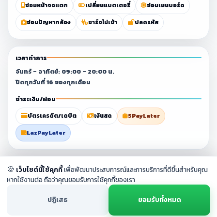
ซ่อมหน้าจอแตก
เปลี่ยนแบตเตอรี่
ซ่อมเมนบอร์ด
ซ่อมปัญหากล้อง
ชาร์จไม่เข้า
ปลดรหัส
เวลาทำการ
จันทร์ – อาทิตย์: 09:00 – 20:00 น.
ปิดทุกวันที่ 16 ของทุกเดือน
ชำระเงิน/ผ่อน
บัตรเครดิต/เดบิต
เงินสด
SPayLater
LazPayLater
© 2023–2026 ศูนย์ซ่อมมือถือสุราษฎร์ธานี By
Chang Fix Phone
. All
🍪
เว็บไซต์นี้ใช้คุกกี้
เพื่อพัฒนาประสบการณ์และการบริการที่ดีขึ้นสำหรับคุณ
rights reserved.
หากใช้งานต่อ ถือว่าคุณยอมรับการใช้คุกกี้ของเรา
ปฏิเสธ
ยอมรับทั้งหมด
หน้าแรก
บริการ
โทรเลย
LINE
แผนที่