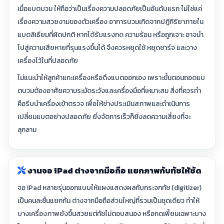
เมื่อแบตบวม ให้ถือว่าเป็นเรื่องความปลอดภัยเป็นอันดับแรก ไม่ใช่แค่
เรื่องความสวยงามของตัวเครื่อง อาการบวมเกิดจากปฏิกิริยาภายใน
แบตลิเธียมที่ผิดปกติ หากได้รับแรงกด ความร้อน หรือถูกเจาะ อาจนำ
ไปสู่ความเสียหายที่รุนแรงขึ้นได้ จึงควรหยุดใช้ หยุดชาร์จ และวาง
เครื่องไว้ในที่ปลอดภัย
ไม่แนะนำให้ลูกค้าแกะเครื่องหรือดึงแบตออกเอง เพราะขั้นตอนถอดแบ
ตบวมต้องอาศัยความระมัดระวังและเครื่องมือที่เหมาะสม สิ่งที่ควรทำ
คือรีบนำเครื่องเข้าตรวจ เพื่อให้ช่างประเมินสภาพและดำเนินการ
เปลี่ยนแบตอย่างปลอดภัย ยิ่งจัดการเร็วก็ยิ่งลดความเสี่ยงที่จะ
ลุกลาม
งานจอ iPad ต่างจากมือถือ แยกภาพกับทัชให้ชัด
จอ iPad หลายรุ่นออกแบบให้แผงแสดงผลกับกระจกทัช (digitizer)
เป็นคนละชิ้นแยกกัน ต่างจากมือถือส่วนใหญ่ที่รวมเป็นชุดเดียว ทำให้
บางเครื่องภาพยังขึ้นสวยแต่ทัชไม่ตอบสนอง หรือกดเพี้ยนเฉพาะบาง