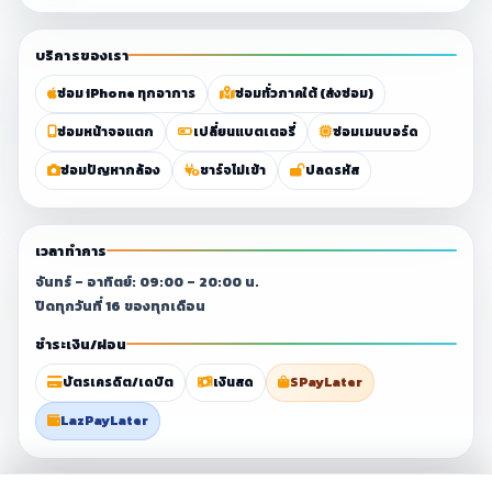
บริการของเรา
ซ่อม iPhone ทุกอาการ
ซ่อมทั่วภาคใต้ (ส่งซ่อม)
ซ่อมหน้าจอแตก
เปลี่ยนแบตเตอรี่
ซ่อมเมนบอร์ด
ซ่อมปัญหากล้อง
ชาร์จไม่เข้า
ปลดรหัส
เวลาทำการ
จันทร์ – อาทิตย์: 09:00 – 20:00 น.
ปิดทุกวันที่ 16 ของทุกเดือน
ชำระเงิน/ผ่อน
บัตรเครดิต/เดบิต
เงินสด
SPayLater
LazPayLater
© 2023–2026 ศูนย์ซ่อมมือถือสุราษฎร์ธานี By
Chang Fix Phone
. All