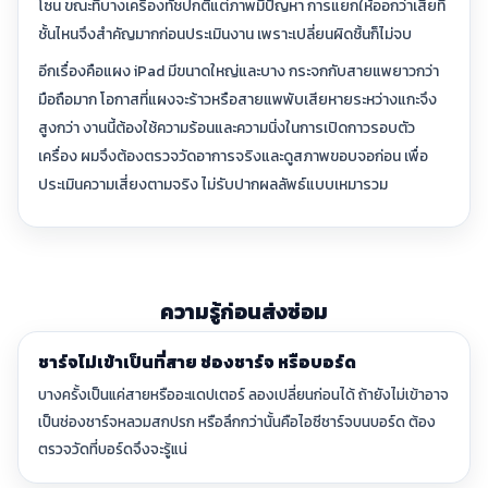
โซน ขณะที่บางเครื่องทัชปกติแต่ภาพมีปัญหา การแยกให้ออกว่าเสียที่
ชั้นไหนจึงสำคัญมากก่อนประเมินงาน เพราะเปลี่ยนผิดชิ้นก็ไม่จบ
อีกเรื่องคือแผง iPad มีขนาดใหญ่และบาง กระจกกับสายแพยาวกว่า
มือถือมาก โอกาสที่แผงจะร้าวหรือสายแพพับเสียหายระหว่างแกะจึง
สูงกว่า งานนี้ต้องใช้ความร้อนและความนิ่งในการเปิดกาวรอบตัว
เครื่อง ผมจึงต้องตรวจวัดอาการจริงและดูสภาพขอบจอก่อน เพื่อ
ประเมินความเสี่ยงตามจริง ไม่รับปากผลลัพธ์แบบเหมารวม
ความรู้ก่อนส่งซ่อม
ชาร์จไม่เข้าเป็นที่สาย ช่องชาร์จ หรือบอร์ด
บางครั้งเป็นแค่สายหรืออะแดปเตอร์ ลองเปลี่ยนก่อนได้ ถ้ายังไม่เข้าอาจ
เป็นช่องชาร์จหลวมสกปรก หรือลึกกว่านั้นคือไอซีชาร์จบนบอร์ด ต้อง
ตรวจวัดที่บอร์ดจึงจะรู้แน่