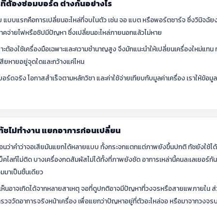
รที่ต้องซ่อมบอร์ด ต่างกันอย่างไร
แบบแรกคือการเปลี่ยนอะไหล่ที่จบในตัว เช่น จอ แบต หรือพอร์ตชาร์จ ซึ่งวินิจฉัยง
ภาคจ่ายไฟหรือชิปมีปัญหา ซึ่งเปลี่ยนอะไหล่ภายนอกแล้วไม่หาย
ะต้องใช้เครื่องมือเฉพาะและความชำนาญสูง จึงมักแนะนำให้เปลี่ยนเครื่องใหม่แทน ทั
สียหายอยู่จุดใดและกว้างแค่ไหน
อร์ดจริง โอกาสสำเร็จตามหลักวิชา และค่าใช้จ่ายเทียบกับมูลค่าเครื่อง เราให้ข
ทัชไม่ทำงาน แยกอาการก่อนเปลี่ยน
อนว่าคำว่าจอเสียมันแยกได้หลายแบบ ทั้งกระจกแตกแต่ภาพยังขึ้นปกติ ทัชยังใช้ได
แบ็คไลท์ไม่ติด บางเครื่องกดสัมผัสไม่ได้ทั้งที่ภาพยังชัด อาการเหล่านี้คนละเลเย
มมาเป็นชิ้นเดียว
ห็นอาจเกิดได้จากหลายสาเหตุ จอที่ดูปกติอาจมีปัญหาที่วงจรหรือสายแพภายใน ส่วน
งตรวจวัดอาการจริงหน้าเครื่อง เพื่อแยกว่าปัญหาอยู่ที่ตัวอะไหล่จอ หรือมาจากวง