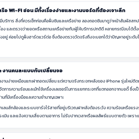
อ Wi-Fi อ่อน มีทั้งเรื่องง่ายและงานบอร์ดที่ต้องเจาะลึก
ีบริการ สิ่งที่ควรเช็กก่อนคือฝั่งซิมและเครือข่าย ลองถอดซิมมาดูว่าหน้าสัมผัสส
ตัวเครื่อง และตรวจว่ายอดหรือสถานะเครือข่ายกับผู้ให้บริการปกติดี หลายกรณีจบได้ตั้งแ
อยู่ ค่อยไปดูฝั่งฮาร์ดแวร์ต่อ ซึ่งต้องตรวจวัดจริงถึงจะบอกได้ว่าปัญหาอยู่ระดับไหน
e งานคนละแบบกับเปลี่ยนจอ
นงานง่ายเหมือนแกะฝาถอดเปลี่ยน แต่ความจริงกระจกหลังของ iPhone รุ่นใหม่ติดก
ัดการความร้อนและมักใช้เครื่องเลเซอร์ในการแยกกระจกที่แตกออกจากบอดี้ ซึ่ง
ร้านที่มีเครื่องมือและความชำนาญเฉพาะ
จกเลนส์กล้องและระบบชาร์จไร้สายที่อยู่บริเวณฝาหลังต้องระวัง ความร้อนหรือแรง
ะเมิน และแจ้งความเสี่ยงตามอาการ ไม่รับปากเวลาหรือผลลัพธ์แบบตายตัว เพราะแต่