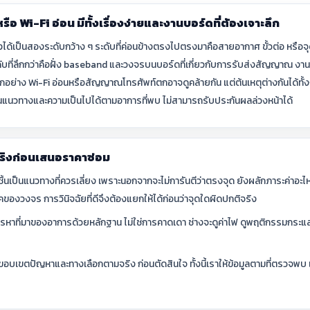
อ Wi-Fi อ่อน มีทั้งเรื่องง่ายและงานบอร์ดที่ต้องเจาะลึก
เป็นสองระดับกว้าง ๆ ระดับที่ค่อนข้างตรงไปตรงมาคือสายอากาศ ขั้วต่อ หรือจุดเชื
ับที่ลึกกว่าคือฝั่ง baseband และวงจรบนบอร์ดที่เกี่ยวกับการรับส่งสัญญาณ งานก
กอย่าง Wi-Fi อ่อนหรือสัญญาณโทรศัพท์ตกอาจดูคล้ายกัน แต่ต้นเหตุต่างกันได้ทั้
นแนวทางและความเป็นไปได้ตามอาการที่พบ ไม่สามารถรับประกันผลล่วงหน้าได้
ริงก่อนเสนอราคาซ่อม
ิ้นเป็นแนวทางที่ควรเลี่ยง เพราะนอกจากจะไม่การันตีว่าตรงจุด ยังผลักภาระค่าอะไหล่
คของวงจร การวินิจฉัยที่ดีจึงต้องแยกให้ได้ก่อนว่าจุดใดผิดปกติจริง
หาที่มาของอาการด้วยหลักฐาน ไม่ใช่การคาดเดา ช่างจะดูค่าไฟ ดูพฤติกรรมกระแส 
าบขอบเขตปัญหาและทางเลือกตามจริง ก่อนตัดสินใจ ทั้งนี้เราให้ข้อมูลตามที่ตรวจพบ 