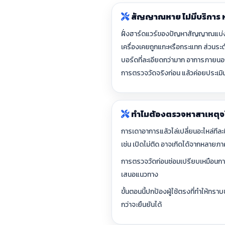
สัญญาณหาย ไม่มีบริการ หรื
ฝั่งฮาร์ดแวร์ของปัญหาสัญญาณแบ่งได้
เครื่องเคยถูกแกะหรือกระแทก ส่วนระด
บอร์ดที่ละเอียดกว่ามาก อาการภายนอ
การตรวจวัดจริงก่อน แล้วค่อยประเมิ
ทำไมต้องตรวจหาสาเหตุจ
การเดาอาการแล้วไล่เปลี่ยนอะไหล่ทีละช
เช่น เปิดไม่ติด อาจเกิดได้จากหลายภา
การตรวจวัดก่อนซ่อมเปรียบเหมือนการ
เสนอแนวทาง
ขั้นตอนนี้ปกป้องผู้ใช้ตรงที่ทำให้ทร
กว่าจะยืนยันได้