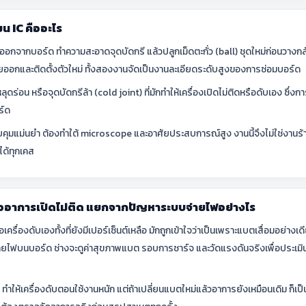
น IC คืออะไร
อกจากบอร์ด ทำความสะอาดจุดบัดกรี แล้วปลูกเม็ดตะกั่ว (ball) ชุดใหม่ก่อนวางกล
สียออกและติดตั้งตัวใหม่ ทั้งสองงานจัดเป็นงานละเอียดระดับสูงของการซ่อมบอร์ด
ุดร่อน หรือจุดบัดกรีล้า (cold joint) ที่มักทำให้เครื่องเปิดไม่ติดหรือดับเอง ซึ่ง
ร์ด
วบคุมแม่นยำ ต้องทำใต้ microscope และอาศัยประสบการณ์สูง งานนี้จึงไม่ใช่งานร้า
ได้ทุกเคส
ออาการเปิดไม่ติด แยกจากปัญหาระบบจ่ายไฟอย่างไร
รื่องดับเองทั้งที่ยังมีเปอร์เซ็นต์เหลือ มักถูกเข้าใจว่าเป็นเพราะแบตเสื่อมอย่าง
บจ่ายไฟบนบอร์ด ช่างจะดูค่าสุขภาพแบต รอบการชาร์จ และวัดแรงดันจริงเพื่อประเมิน
็ม ทำให้เครื่องดับตอนใช้งานหนัก แต่ถ้าเปลี่ยนแบตใหม่แล้วอาการยังเหมือนเดิม ก็