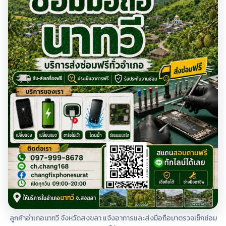
ลูกค้าอำเภอนาทวี จังหวัดสงขลา แจ้งอาการและส่งมือถือมาตรวจเช็กซ่อม