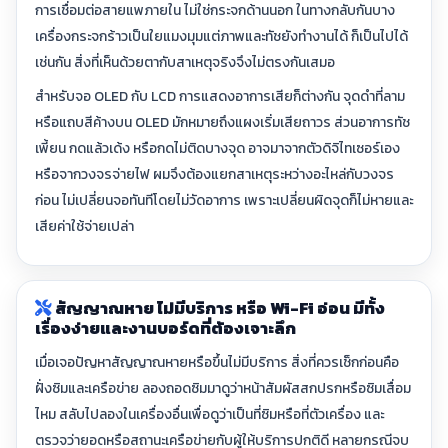
การเชื่อมต่อสายแพภายใน ไม่ใช่กระจกด้านนอก ในทางกลับกันบาง
เครื่องกระจกร้าวเป็นใยแมงมุมแต่ภาพและทัชยังทำงานได้ ก็เป็นไปได้
เช่นกัน สิ่งที่เห็นด้วยตากับสาเหตุจริงจึงไม่ตรงกันเสมอ
สำหรับจอ OLED กับ LCD การแสดงอาการเสียก็ต่างกัน จุดดำที่ลาม
หรือแถบสีค้างบน OLED มักหมายถึงแผงเริ่มเสียถาวร ส่วนอาการทัช
เพี้ยน กดแล้วเด้ง หรือกดไม่ติดบางจุด อาจมาจากตัวดิจิไทเซอร์เอง
หรือจากวงจรจ่ายไฟ ผมจึงต้องแยกสาเหตุระหว่างอะไหล่กับวงจร
ก่อน ไม่เปลี่ยนจอทันทีโดยไม่วัดอาการ เพราะเปลี่ยนผิดจุดก็ไม่หายและ
เสียค่าใช้จ่ายเปล่า
สัญญาณหาย ไม่มีบริการ หรือ Wi-Fi อ่อน มีทั้ง
เรื่องง่ายและงานบอร์ดที่ต้องเจาะลึก
เมื่อเจอปัญหาสัญญาณหายหรือขึ้นไม่มีบริการ สิ่งที่ควรเช็กก่อนคือ
ฝั่งซิมและเครือข่าย ลองถอดซิมมาดูว่าหน้าสัมผัสสกปรกหรือซิมเสื่อม
ไหม สลับไปลองในเครื่องอื่นเพื่อดูว่าเป็นที่ซิมหรือที่ตัวเครื่อง และ
ตรวจว่ายอดหรือสถานะเครือข่ายกับผู้ให้บริการปกติดี หลายกรณีจบ