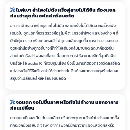
ไมค์เบา ลำโพงไม่ดัง หรือคู่สายไม่ได้ยิน ต้องแยก
ก่อนว่าอุดตัน อะไหล่ หรือบอร์ด
อาการเสียงเบาหรือคู่สายไม่ได้ยิน หลายครั้งไม่ได้เกิดจากอะไหล่พัง
เสมอไป จุดแรกที่ควรตรวจคือรูไมค์ ตะแกรงลำโพง และช่องต่าง ๆ ที่
มักมีฝุ่น คราบ หรือเศษผงเข้าไปอุดจนเสียงถูกกั้น การทำความสะอาด
จุดเหล่านี้อย่างถูกวิธีบางทีก็ทำให้เสียงกลับมาปกติ ถัดมาคือตัวชิ้น
ส่วนไมค์หรือลำโพงเองที่อาจเสื่อมตามการใช้งาน และลึกที่สุดคือฝั่ง
บอร์ดหรือ audio IC ที่ควบคุมเสียง ซึ่งเป็นงานที่ต้องตรวจวัดละเอียด
แต่ละระดับมีวิธีแก้และค่าใช้จ่ายต่างกัน จึงต้องแยกสาเหตุจริงก่อนจะ
สรุปว่าเปลี่ยนอะไหล่หรือซ่อมบอร์ด
จอแตก จอไม่ขึ้นภาพ หรือทัชไม่ทำงาน แยกอาการ
ก่อนเปลี่ยน
หลายคนเห็นจอเป็นเส้น จอเขียว หรือภาพวูบๆ แล้วเข้าใจว่าจอแตกทั้ง
ที่กระจกยังเรียบดี จริงๆ อาการพวกนี้มักมาจากแผงแสดงผลหรือ