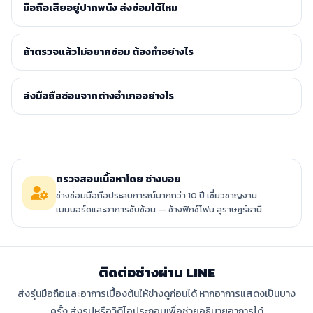
มือถือเสียอยู่ปากพนัง ส่งซ่อมได้ไหม
ถ้าตรวจแล้วไม่อยากซ่อม ต้องทำอย่างไร
ส่งมือถือซ่อมจากต่างอำเภออย่างไร
ตรวจสอบเนื้อหาโดย ช่างบอย
ช่างซ่อมมือถือประสบการณ์มากกว่า 10 ปี เชี่ยวชาญงาน
เมนบอร์ดและอาการซับซ้อน — ช้างฟิกซ์โฟน สุราษฎร์ธานี
ติดต่อช่างผ่าน LINE
ส่งรุ่นมือถือและอาการเบื้องต้นให้ช่างดูก่อนได้ หากอาการแสดงเป็นบาง
ครั้ง ส่งรูปหรือวิดีโอประกอบเพื่อช่วยอธิบายอาการได้