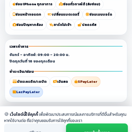
ซ่อม iPhone ทุกอาการ
ซ่อมทั่วภาคใต้ (ส่งซ่อม)
ซ่อมหน้าจอแตก
เปลี่ยนแบตเตอรี่
ซ่อมเมนบอร์ด
ซ่อมปัญหากล้อง
ชาร์จไม่เข้า
ปลดรหัส
เวลาทำการ
จันทร์ – อาทิตย์: 09:00 – 20:00 น.
ปิดทุกวันที่ 16 ของทุกเดือน
ชำระเงิน/ผ่อน
บัตรเครดิต/เดบิต
เงินสด
SPayLater
LazPayLater
© 2023–2026 ศูนย์ซ่อมมือถือสุราษฎร์ธานี By
Chang Fix Phone
. All
🍪
เว็บไซต์นี้ใช้คุกกี้
เพื่อพัฒนาประสบการณ์และการบริการที่ดีขึ้นสำหรับคุณ
rights reserved.
หากใช้งานต่อ ถือว่าคุณยอมรับการใช้คุกกี้ของเรา