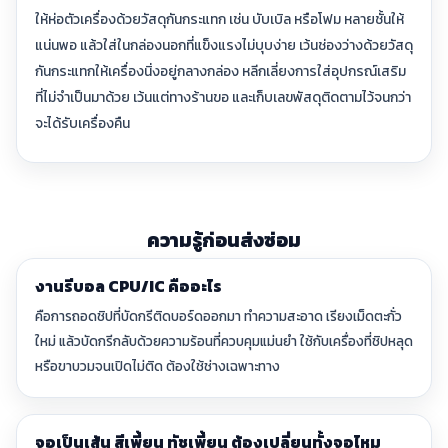
ให้ห่อตัวเครื่องด้วยวัสดุกันกระแทก เช่น บับเบิล หรือโฟม หลายชั้นให้
แน่นพอ แล้วใส่ในกล่องนอกที่แข็งแรงไม่บุบง่าย เว้นช่องว่างด้วยวัสดุ
กันกระแทกให้เครื่องนิ่งอยู่กลางกล่อง หลีกเลี่ยงการใส่อุปกรณ์เสริม
ที่ไม่จำเป็นมาด้วย เว้นแต่ทางร้านขอ และเก็บเลขพัสดุติดตามไว้จนกว่า
จะได้รับเครื่องคืน
ความรู้ก่อนส่งซ่อม
งานรีบอล CPU/IC คืออะไร
คือการถอดชิปที่บัดกรีติดบอร์ดออกมา ทำความสะอาด เรียงเม็ดตะกั่ว
ใหม่ แล้วบัดกรีกลับด้วยความร้อนที่ควบคุมแม่นยำ ใช้กับเครื่องที่ชิปหลุด
หรือขาบวมจนเปิดไม่ติด ต้องใช้ช่างเฉพาะทาง
จอเป็นเส้น สีเพี้ยน ทัชเพี้ยน ต้องเปลี่ยนทั้งจอไหม