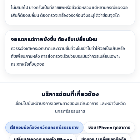
ไม่เสมอไป บางครั้งเป็นที่สายแพหรือขั้วต่อหลวม แต่หลายกรณีแผงจอ
เสียก็ต้องเปลี่ยน ต้องตรวจเครื่องจริงก่อนจึงระบุได้ว่าซ่อมจุดใด
จอแตกแต่ภาพยังขึ้น ต้องรีบเปลี่ยนไหม
ควรระวังเศษกระจกบาดและความชื้นที่จะซึมเข้าไปทำให้จอเป็นเส้นหรือ
ทัชเพี้ยนภายหลัง การส่งตรวจเร็วช่วยประเมินว่าควรเปลี่ยนเฉพาะ
กระจกหรือทั้งชุดจอ
บริการซ่อมที่เกี่ยวข้อง
เชื่อมไปยังหน้าบริการเฉพาะทางของแต่ละอาการ และหน้าจังหวัด
นครศรีธรรมราช
ซ่อมมือถือจังหวัดนครศรีธรรมราช
ซ่อม iPhone ทุกอาการ
เปลี่ยน/ลอกกระจกหลัง iPhone
ซ่อมจอ / เปลี่ยนจอมือถือ