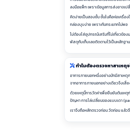
ลงมือแพ็ก เพราะข้อมูลการส่งอาจเปล
คิดง่ายเป็นสองชั้น ชั้นในคือห่อเครื
กล่องบุบง่าย เพราะกันกระแทกไม่พอ
ไม่ต้องใส่อุปกรณ์เสริมที่ไม่เกี่ยว
พัสดุกับเก็บเลขติดตามไว้เป็นหลักฐานท
ทำไมต้องตรวจหาสาเหตุจ
อาการภายนอกหนึ่งอย่างมักมีสาเหตุภ
จากอาการภายนอกอย่างเดียวจึงเสี่ย
ด้วยเหตุนี้การวัดค่าเพื่อยืนยันต้นเหต
ปัญหา การไล่เปลี่ยนของแบบเดา (parts
เราจึงถือหลักตรวจก่อน วัดก่อน แล้ว