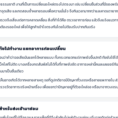
ธรรมชาติ งานที่เป็นการเปลี่ยนอะไหล่ตรงไปตรงมา เช่น เปลี่ยนชิ้นส่วนที่มีของพร้อ
แยกจุดเสีย และทดสอบซ้ำหลายรอบเพื่อความมั่นใจ จึงกินเวลามากกว่าและคาดเดายาก
อนตรวจจึงเสี่ยงต่อการคลาดเคลื่อน สิ่งที่ทำได้คือ ตรวจอาการก่อน แล้วจึงแจ้
้องรออะไหล่ เพื่อให้ลูกค้าเข้าใจตรงกันโดยไม่ต้องรับปากเกินจริง
ทัชไม่ทำงาน แยกอาการก่อนเปลี่ยน
อนว่าคำว่าจอเสียมันแยกได้หลายแบบ ทั้งกระจกแตกแต่ภาพยังขึ้นปกติ ทัชยังใช้ได
แบ็คไลท์ไม่ติด บางเครื่องกดสัมผัสไม่ได้ทั้งที่ภาพยังชัด อาการเหล่านี้คนละเลเย
มมาเป็นชิ้นเดียว
ห็นอาจเกิดได้จากหลายสาเหตุ จอที่ดูปกติอาจมีปัญหาที่วงจรหรือสายแพภายใน ส่วน
งตรวจวัดอาการจริงหน้าเครื่อง เพื่อแยกว่าปัญหาอยู่ที่ตัวอะไหล่จอ หรือมาจากวง
ยสำหรับส่งเข้ามาซ่อม
ยเพิ่มโดยที่ไม่มีใครดูแล การแพ็กที่ดีจึงสำคัญไม่แพ้ตัวงานซ่อม เริ่มจากติดต่อร้านเพ