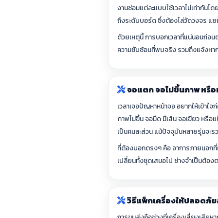
งานซ่อมแต่ละแบบใช้เวลาไม่เท่ากันโดย
ถึงระดับบอร์ด ซึ่งต้องไล่วัดวงจร 
ด้วยเหตุนี้ การบอกเวลาที่แน่นอนก่
ความซับซ้อนที่พบจริง รวมถึงแจ้งหากต
จอแตก จอไม่ขึ้นภาพ หรือ
เวลาเจอปัญหาหน้าจอ อยากให้เข้าใจก่
ภาพไม่ขึ้น จอมืด มีเส้น จอเขียว หรือ
เป็นคนละส่วน แม้ปัจจุบันหลายรุ่นจะรว
ที่ต้องบอกตรงๆ คือ อาการภายนอกที่เ
เปลี่ยนทั้งชุดเสมอไป ช่างจำเป็นต้อ
วิธีแพ็กเครื่องให้ปลอดภั
การขนส่งคือช่วงที่เครื่องเสี่ยงเสียหา