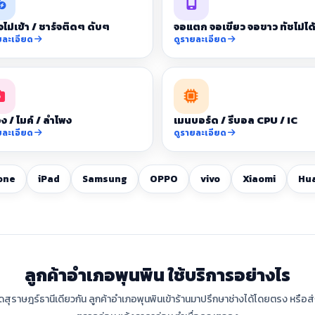
จไม่เข้า / ชาร์จติดๆ ดับๆ
จอแตก จอเขียว จอขาว ทัชไม่ได
ยละเอียด
ดูรายละเอียด
ง / ไมค์ / ลำโพง
เมนบอร์ด / รีบอล CPU / IC
ยละเอียด
ดูรายละเอียด
one
iPad
Samsung
OPPO
vivo
Xiaomi
Hu
ลูกค้าอำเภอพุนพิน ใช้บริการอย่างไร
ัดสุราษฎร์ธานีเดียวกัน ลูกค้าอำเภอพุนพินเข้าร้านมาปรึกษาช่างได้โดยตรง หรือส่งเ