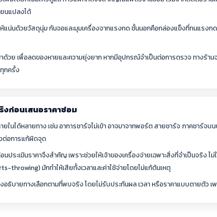
ี่ยนแปลงได้
่องให้แน่นด้วยวัสดุนุ่ม กันจอและมุมเครื่องจากแรงกด ชั้นนอกคือกล่องแข็งที่ทนแร
ข้องมาด้วย เพื่อลดของหายและความยุ่งยาก หากมีอุปกรณ์จำเป็นต่อการตรวจ ทางร้านจ
ุกครั้ง
ริงก่อนเสนอราคาซ่อม
ายในได้หลายทาง เช่น อาการชาร์จไม่เข้า อาจมาจากพอร์ต สายชาร์จ ภาคชาร์จบน
งต่อการแก้ผิดจุด
ุก่อนประเมินราคาจึงสำคัญ เพราะช่วยให้เจ้าของเครื่องจ่ายเฉพาะสิ่งที่จำเป็นจริง ไม่ใ
-throwing) มักทำให้เสียทั้งเวลาและค่าใช้จ่ายโดยไม่แก้ต้นเหตุ
จึงอธิบายทางเลือกตามที่พบจริง โดยไม่รับประกันผล เวลา หรือราคาแบบตายตัว เพราะ