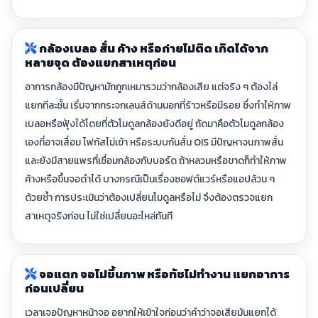
กล้องเบลอ สั่น ค้าง หรือถ่ายไม่ติด เกิดได้จาก
หลายจุด ต้องแยกสาเหตุก่อน
อาการกล้องมีปัญหามักถูกเหมารวมว่ากล้องเสีย แต่จริง ๆ ต้องไล่
แยกทีละชั้น เริ่มจากกระจกเลนส์ด้านนอกที่ร้าวหรือมีรอย ซึ่งทำให้ภาพ
เบลอหรือฟุ้งได้โดยที่ตัวโมดูลกล้องยังดีอยู่ ถัดมาคือตัวโมดูลกล้อง
เองที่อาจเสื่อม โฟกัสไม่เข้า หรือระบบกันสั่น OIS มีปัญหาจนภาพสั่น
และยังมีสายแพรที่เชื่อมกล้องกับบอร์ด ถ้าหลวมหรือขาดก็ทำให้ภาพ
ค้างหรือขึ้นจอดำได้ บางกรณีเป็นเรื่องซอฟต์แวร์หรือแอปล้วน ๆ
ด้วยซ้ำ การประเมินว่าต้องเปลี่ยนโมดูลหรือไม่ จึงต้องตรวจแยก
สาเหตุจริงก่อน ไม่ใช่เปลี่ยนอะไหล่ทันที
จอแตก จอไม่ขึ้นภาพ หรือทัชไม่ทำงาน แยกอาการ
ก่อนเปลี่ยน
เวลาเจอปัญหาหน้าจอ อยากให้เข้าใจก่อนว่าคำว่าจอเสียมันแยกได้