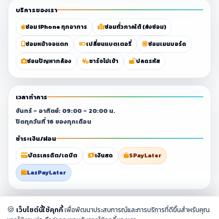
บริการของเรา
ซ่อม iPhone ทุกอาการ
ซ่อมทั่วภาคใต้ (ส่งซ่อม)
ซ่อมหน้าจอแตก
เปลี่ยนแบตเตอรี่
ซ่อมเมนบอร์ด
ซ่อมปัญหากล้อง
ชาร์จไม่เข้า
ปลดรหัส
เวลาทำการ
จันทร์ – อาทิตย์: 09:00 – 20:00 น.
ปิดทุกวันที่ 16 ของทุกเดือน
ชำระเงิน/ผ่อน
บัตรเครดิต/เดบิต
เงินสด
SPayLater
LazPayLater
© 2023–2026 ศูนย์ซ่อมมือถือสุราษฎร์ธานี By
Chang Fix Phone
. All
🍪
เว็บไซต์นี้ใช้คุกกี้
เพื่อพัฒนาประสบการณ์และการบริการที่ดีขึ้นสำหรับคุณ
rights reserved.