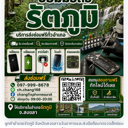
ลูกค้าอำเภอรัตภูมิ จังหวัดสงขลา แจ้งอาการและส่งมือถือมาตรวจเช็กซ่อม