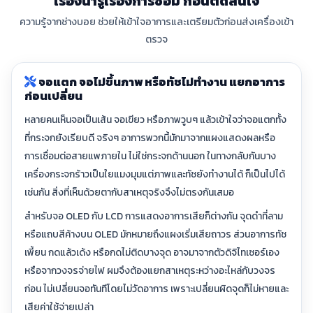
เรื่องน่ารู้เรื่องการซ่อม ก่อนตัดสินใจ
ความรู้จากช่างบอย ช่วยให้เข้าใจอาการและเตรียมตัวก่อนส่งเครื่องเข้า
ตรวจ
จอแตก จอไม่ขึ้นภาพ หรือทัชไม่ทำงาน แยกอาการ
ก่อนเปลี่ยน
หลายคนเห็นจอเป็นเส้น จอเขียว หรือภาพวูบๆ แล้วเข้าใจว่าจอแตกทั้ง
ที่กระจกยังเรียบดี จริงๆ อาการพวกนี้มักมาจากแผงแสดงผลหรือ
การเชื่อมต่อสายแพภายใน ไม่ใช่กระจกด้านนอก ในทางกลับกันบาง
เครื่องกระจกร้าวเป็นใยแมงมุมแต่ภาพและทัชยังทำงานได้ ก็เป็นไปได้
เช่นกัน สิ่งที่เห็นด้วยตากับสาเหตุจริงจึงไม่ตรงกันเสมอ
สำหรับจอ OLED กับ LCD การแสดงอาการเสียก็ต่างกัน จุดดำที่ลาม
หรือแถบสีค้างบน OLED มักหมายถึงแผงเริ่มเสียถาวร ส่วนอาการทัช
เพี้ยน กดแล้วเด้ง หรือกดไม่ติดบางจุด อาจมาจากตัวดิจิไทเซอร์เอง
หรือจากวงจรจ่ายไฟ ผมจึงต้องแยกสาเหตุระหว่างอะไหล่กับวงจร
ก่อน ไม่เปลี่ยนจอทันทีโดยไม่วัดอาการ เพราะเปลี่ยนผิดจุดก็ไม่หายและ
เสียค่าใช้จ่ายเปล่า