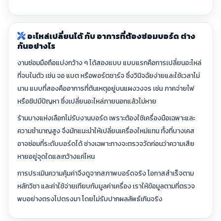
อะไหล่เปลี่ยนได้ กับ อาการที่ต้องซ่อมบอร์ด ต่าง
กันอย่างไร
งานซ่อมมือถือแบ่งกว้าง ๆ ได้สองแบบ แบบแรกคือการเปลี่ยนอะไหล่
ที่จบในตัว เช่น จอ แบต หรือพอร์ตชาร์จ ซึ่งวินิจฉัยง่ายและใช้เวลาไม่
นาน แบบที่สองคืออาการที่ต้นเหตุอยู่บนแผงวงจร เช่น ภาคจ่ายไฟ
หรือชิปมีปัญหา ซึ่งเปลี่ยนอะไหล่ภายนอกแล้วไม่หาย
ร้านบางแห่งเลือกไม่รับงานบอร์ด เพราะต้องใช้เครื่องมือเฉพาะและ
ความชำนาญสูง จึงมักแนะนำให้เปลี่ยนเครื่องใหม่แทน ทั้งที่บางเคส
อาจซ่อมที่ระดับบอร์ดได้ ช่างเฉพาะทางจะตรวจวัดก่อนว่าความเสีย
หายอยู่จุดใดและกว้างแค่ไหน
การประเมินความคุ้มค่าจึงดูจากสภาพบอร์ดจริง โอกาสสำเร็จตาม
หลักวิชา และค่าใช้จ่ายเทียบกับมูลค่าเครื่อง เราให้ข้อมูลตามที่ตรวจ
พบอย่างตรงไปตรงมา โดยไม่รับปากผลลัพธ์เกินจริง