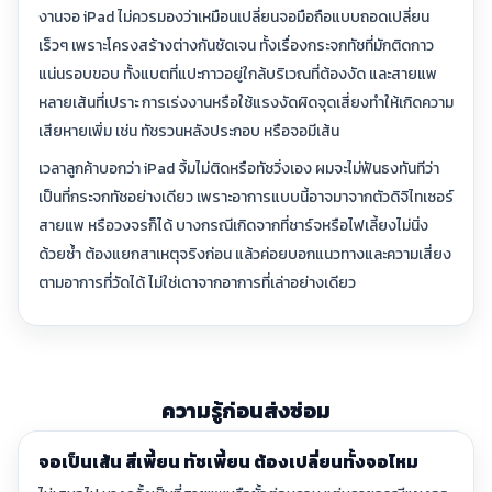
งานจอ iPad ไม่ควรมองว่าเหมือนเปลี่ยนจอมือถือแบบถอดเปลี่ยน
เร็วๆ เพราะโครงสร้างต่างกันชัดเจน ทั้งเรื่องกระจกทัชที่มักติดกาว
แน่นรอบขอบ ทั้งแบตที่แปะกาวอยู่ใกล้บริเวณที่ต้องงัด และสายแพ
หลายเส้นที่เปราะ การเร่งงานหรือใช้แรงงัดผิดจุดเสี่ยงทำให้เกิดความ
เสียหายเพิ่ม เช่น ทัชรวนหลังประกอบ หรือจอมีเส้น
เวลาลูกค้าบอกว่า iPad จิ้มไม่ติดหรือทัชวิ่งเอง ผมจะไม่ฟันธงทันทีว่า
เป็นที่กระจกทัชอย่างเดียว เพราะอาการแบบนี้อาจมาจากตัวดิจิไทเซอร์
สายแพ หรือวงจรก็ได้ บางกรณีเกิดจากที่ชาร์จหรือไฟเลี้ยงไม่นิ่ง
ด้วยซ้ำ ต้องแยกสาเหตุจริงก่อน แล้วค่อยบอกแนวทางและความเสี่ยง
ตามอาการที่วัดได้ ไม่ใช่เดาจากอาการที่เล่าอย่างเดียว
ความรู้ก่อนส่งซ่อม
จอเป็นเส้น สีเพี้ยน ทัชเพี้ยน ต้องเปลี่ยนทั้งจอไหม