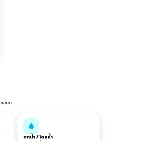
ะเอียด
้
ตกน้ำ / โดนน้ำ