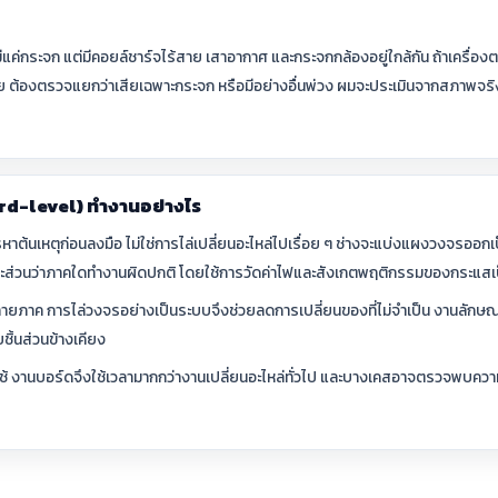
ได้มีแค่กระจก แต่มีคอยล์ชาร์จไร้สาย เสาอากาศ และกระจกกล้องอยู่ใกล้กัน ถ้าเครื
วย ต้องตรวจแยกว่าเสียเฉพาะกระจก หรือมีอย่างอื่นพ่วง ผมจะประเมินจากสภาพจริงห
rd-level) ทำงานอย่างไร
าต้นเหตุก่อนลงมือ ไม่ใช่การไล่เปลี่ยนอะไหล่ไปเรื่อย ๆ ช่างจะแบ่งแผงวงจรออก
ส่วนว่าภาคใดทำงานผิดปกติ โดยใช้การวัดค่าไฟและสังเกตพฤติกรรมของกระแสเ
ายภาค การไล่วงจรอย่างเป็นระบบจึงช่วยลดการเปลี่ยนของที่ไม่จำเป็น งานลักษณ
ชิ้นส่วนข้างเคียง
งใช้ งานบอร์ดจึงใช้เวลามากกว่างานเปลี่ยนอะไหล่ทั่วไป และบางเคสอาจตรวจพบความ