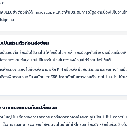
ร์ด
วบคุมแม่นยำ ต้องทำใต้ microscope และอาศัยประสบการณ์สูง งานนี้จึงไม่ใช่งานร้า
ได้ทุกเคส
เป็นส่วนตัวก่อนส่งซ่อม
 ดังนั้นขณะที่เครื่องยังใช้งานได้ ให้ถือเป็นโอกาสสำรองข้อมูลทันที เพราะเมื่อเครื่อ
โอกาสกระทบข้อมูล และไม่มีใครรับประกันการคงข้อมูลได้ร้อยเปอร์เซ็นต์
ูแลรหัสของตนเอง ไม่ส่งรหัสผ่าน รหัส PIN หรือรหัสยืนยันตัวตนผ่านช่องทางที่คนอื่
็อกเพื่อทดสอบจริง จะนัดหมายวิธีที่ปลอดภัยเป็นการส่วนตัว โดยไม่แนะนำให้ข้
e งานคนละแบบกับเปลี่ยนจอ
ใหญ่เป็นเรื่องของการลอกกระจกที่แตกออกจากโครงอะลูมิเนียม ไม่ใช่แค่ถอดชิ้นส่
าะในการแซะเศษกระจกออกให้หมดจดโดยไม่ทำให้โครงเครื่องบิดหรือชิ้นส่วนข้างในเ