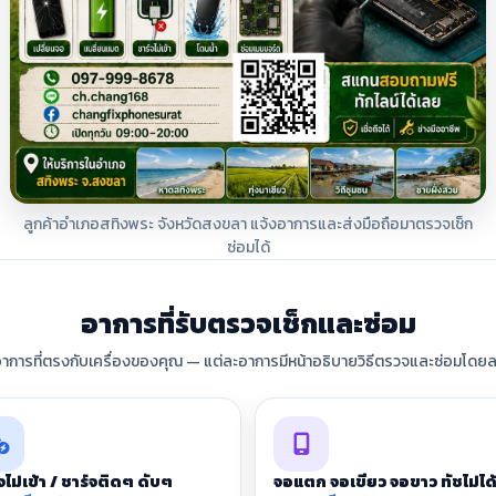
ลูกค้าอำเภอสทิงพระ จังหวัดสงขลา แจ้งอาการและส่งมือถือมาตรวจเช็ก
ซ่อมได้
อาการที่รับตรวจเช็กและซ่อม
อาการที่ตรงกับเครื่องของคุณ — แต่ละอาการมีหน้าอธิบายวิธีตรวจและซ่อมโดยล
จไม่เข้า / ชาร์จติดๆ ดับๆ
จอแตก จอเขียว จอขาว ทัชไม่ได