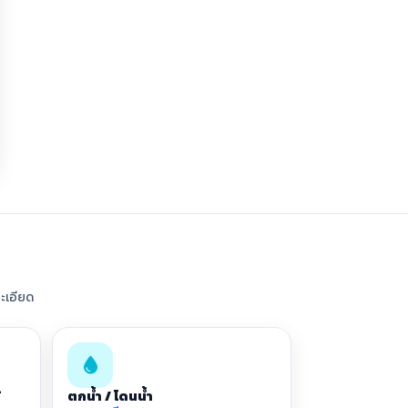
ะเอียด
้
ตกน้ำ / โดนน้ำ