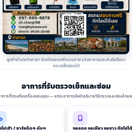
ลูกค้าอำเภอท่าศาลา จังหวัดนครศรีธรรมราช แจ้งอาการและส่งมือถือมา
ตรวจเช็กซ่อมได้
อาการที่รับตรวจเช็กและซ่อม
อาการที่ตรงกับเครื่องของคุณ — แต่ละอาการมีหน้าอธิบายวิธีตรวจและซ่อมโดยล
จไม่เข้า / ชาร์จติดๆ ดับๆ
จอแตก จอเขียว จอขาว ทัชไม่ได