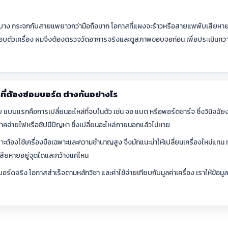
ะบาง กระจกกับสายแพยาวกว่ามือถือมาก โอกาสที่แผงจะร้าวหรือสายแพพับเสียหายระห
บตัวเครื่อง ผมจึงต้องตรวจวัดอาการจริงและดูสภาพขอบจอก่อน เพื่อประเมินความ
รที่ต้องซ่อมบอร์ด ต่างกันอย่างไร
แบบแรกคือการเปลี่ยนอะไหล่ที่จบในตัว เช่น จอ แบต หรือพอร์ตชาร์จ ซึ่งวินิจฉัยง
ภาคจ่ายไฟหรือชิปมีปัญหา ซึ่งเปลี่ยนอะไหล่ภายนอกแล้วไม่หาย
ะต้องใช้เครื่องมือเฉพาะและความชำนาญสูง จึงมักแนะนำให้เปลี่ยนเครื่องใหม่แทน ทั
สียหายอยู่จุดใดและกว้างแค่ไหน
อร์ดจริง โอกาสสำเร็จตามหลักวิชา และค่าใช้จ่ายเทียบกับมูลค่าเครื่อง เราให้ข