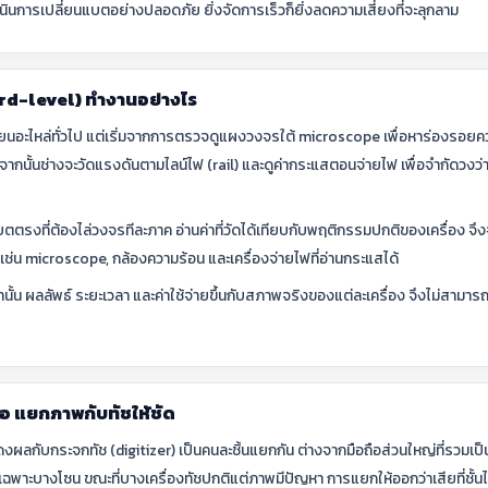
นินการเปลี่ยนแบตอย่างปลอดภัย ยิ่งจัดการเร็วก็ยิ่งลดความเสี่ยงที่จะลุกลาม
rd-level) ทำงานอย่างไร
่ยนอะไหล่ทั่วไป แต่เริ่มจากการตรวจดูแผงวงจรใต้ microscope เพื่อหาร่องรอยค
น จากนั้นช่างจะวัดแรงดันตามไลน์ไฟ (rail) และดูค่ากระแสตอนจ่ายไฟ เพื่อจำกัดวง
ตรงที่ต้องไล่วงจรทีละภาค อ่านค่าที่วัดได้เทียบกับพฤติกรรมปกติของเครื่อง จึงจะชี
เช่น microscope, กล้องความร้อน และเครื่องจ่ายไฟที่อ่านกระแสได้
ั้น ผลลัพธ์ ระยะเวลา และค่าใช้จ่ายขึ้นกับสภาพจริงของแต่ละเครื่อง จึงไม่สามาร
อ แยกภาพกับทัชให้ชัด
กับกระจกทัช (digitizer) เป็นคนละชิ้นแยกกัน ต่างจากมือถือส่วนใหญ่ที่รวมเป็นช
ฉพาะบางโซน ขณะที่บางเครื่องทัชปกติแต่ภาพมีปัญหา การแยกให้ออกว่าเสียที่ชั้