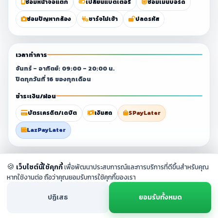
ซ่อมหน้าจอแตก
เปลี่ยนแบตเตอรี่
ซ่อมเมนบอร์ด
ซ่อมปัญหากล้อง
ชาร์จไม่เข้า
ปลดรหัส
เวลาทำการ
จันทร์ – อาทิตย์: 09:00 – 20:00 น.
ปิดทุกวันที่ 16 ของทุกเดือน
ชำระเงิน/ผ่อน
บัตรเครดิต/เดบิต
เงินสด
SPayLater
LazPayLater
© 2023–2026 ศูนย์ซ่อมมือถือสุราษฎร์ธานี By
Chang Fix Phone
. All
🍪
เว็บไซต์นี้ใช้คุกกี้
เพื่อพัฒนาประสบการณ์และการบริการที่ดีขึ้นสำหรับคุณ
rights reserved.
หากใช้งานต่อ ถือว่าคุณยอมรับการใช้คุกกี้ของเรา
ปฏิเสธ
ยอมรับทั้งหมด
หน้าแรก
บริการ
โทรเลย
LINE
แผนที่