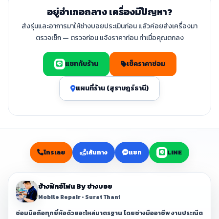
อยู่อำเภอถลาง เครื่องมีปัญหา?
ส่งรุ่นและอาการมาให้ช่างบอยประเมินก่อน แล้วค่อยส่งเครื่องมา
ตรวจเช็ก — ตรวจก่อน แจ้งราคาก่อน ทำเมื่อคุณตกลง
แชทกับร้าน
เช็คราคาซ่อม
แผนที่ร้าน (สุราษฎร์ธานี)
โทรเลย
เส้นทาง
แชท
LINE
ช้างฟิกซ์โฟน By ช่างบอย
Mobile Repair • Surat Thani
ซ่อมมือถือทุกยี่ห้อด้วยอะไหล่มาตรฐาน โดยช่างมืออาชีพ งานประณีต