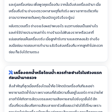
และรุ่นเครื่องก่อน เพื่อพูดคุยเบื้องต้น จากนั้นจึงส่งเครื่องเข้ามา เมื่อ
เครื่องถึงร้าน ช่างจะตรวจหาสาเหตุที่แท้จริง เพราะอาการเดียวกัน
อาจมาจากหลายต้นเหตุ ต้องเปิดดูจริงจึงจะรู้แน่
หลังตรวจเสร็จ ช่างจะแจ้งผลว่าพบอะไร แนวทางซ่อมเป็นอย่างไร
และค่าใช้จ่ายประมาณเท่าไร ทางร้านจะไม่ฟันธงราคาหรือเวลาที่
แน่นอนก่อนเห็นเครื่องจริง เมื่อลูกค้ารับทราบและตกลงแล้ว ช่างจึง
ลงมือซ่อม ทดสอบการทำงาน แล้วจึงส่งเครื่องคืน หากลูกค้าไม่สะดวก
ซ่อม ก็แจ้งได้ตามตรง
เครื่องตกน้ำหรือโดนน้ำ ควรทำอย่างไรในช่วงแรก
ก่อนนำมาตรวจ
สิ่งสำคัญที่สุดเมื่อเครื่องโดนน้ำคือ ให้กดปิดเครื่องทันทีและอย่า
พยายามเปิดซ้ำไปมา เพราะขณะที่ยังมีความชื้นอยู่ในบอร์ด การจ่ายไฟ
อาจทำให้เกิดการลัดวงจรและความเสียหายลามไปยังจุดอื่นได้ อีก
เรื่องที่ควรเลี่ยงคือการเสียบสายชาร์จเพื่อลองว่ายังใช้ได้ไหม เพราะ
การจ่ายไฟเข้าเครื่องเปียกเสี่ยงต่อการเสียหายเพิ่ม ควรเช็ดภายนอก