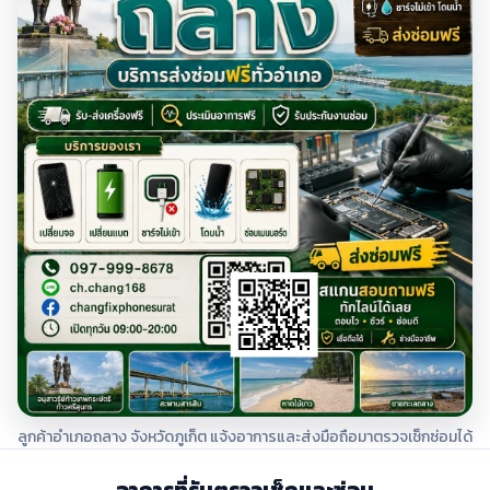
ลูกค้าอำเภอถลาง จังหวัดภูเก็ต แจ้งอาการและส่งมือถือมาตรวจเช็กซ่อมได้