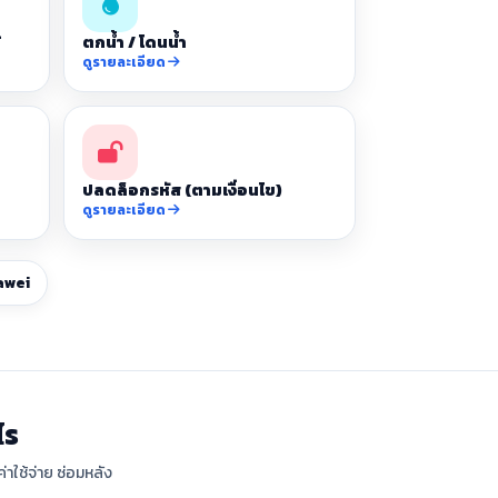
้
ตกน้ำ / โดนน้ำ
ดูรายละเอียด
ปลดล็อกรหัส (ตามเงื่อนไข)
ดูรายละเอียด
awei
ไร
่าใช้จ่าย ซ่อมหลัง