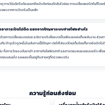
ุ การวินิจฉัยจึงต้องแยกทีละปัจจัยก่อนตัดสินใจซ่อม การเปลี่ยนพอร์ตทันทีโดยยัง
่ตรวจพบจากการวัดจริงเป็นหลัก
ออาการเปิดไม่ติด แยกจากปัญหาระบบจ่ายไฟอย่างไร
ด้วยการเปลี่ยนแบตเสมอ แต่ความจริงคือแบตเป็นเพียงแหล่งเก็บพลังงาน ส่วนการส
น ถ้าจุดใดจุดหนึ่งในเส้นทางนี้มีปัญหา ต่อให้ใส่แบตใหม่เต็มร้อยก็อาจยังเปิดไม่ต
ำดับ ทั้งการวัดแรงดันขาเข้า อาการกินไฟผิดปกติ และการตอบสนองของบอร์ด เพื่อแยก
คำตอบเสมอไป และผลจะขึ้นอยู่กับสาเหตุที่ตรวจพบจริง
ความรู้ก่อนส่งซ่อม
้งจอไหม
เครื่องตกน้ำแล้วยังเปิดได้