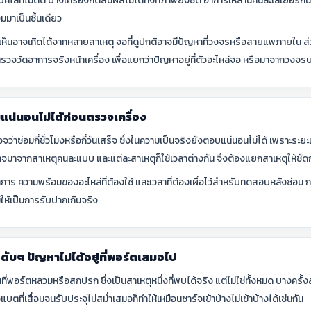
แบ็คไลท์ไม่ติด บางเครื่องกดสัมผัสไม่ได้ทั้งที่ภาพยังชัด อาการเหล่านี้คนละเลเย
มมาเป็นชิ้นเดียว
ห็นอาจเกิดได้จากหลายสาเหตุ จอที่ดูปกติอาจมีปัญหาที่วงจรหรือสายแพภายใน ส่วน
งตรวจวัดอาการจริงหน้าเครื่อง เพื่อแยกว่าปัญหาอยู่ที่ตัวอะไหล่จอ หรือมาจากวง
น่นอนไม่ได้ก่อนตรวจเครื่อง
าซ่อมกี่ชั่วโมงหรือกี่วันเสร็จ ซึ่งในความเป็นจริงยังตอบแน่นอนไม่ได้ เพราะระยะเ
มาจากสาเหตุคนละแบบ และแต่ละสาเหตุก็ใช้เวลาต่างกัน จึงต้องแยกสาเหตุให้ชัดก่
าการ ความพร้อมของอะไหล่ที่ต้องใช้ และเวลาที่ต้องเผื่อไว้สำหรับทดสอบหลังซ่อม
ให้เป็นการรับปากเกินจริง
ๆดับๆ ปัญหาไม่ได้อยู่ที่พอร์ตเสมอไป
ี่พอร์ตหลวมหรือสกปรก ซึ่งเป็นสาเหตุหนึ่งที่พบได้จริง แต่ไม่ใช่ทั้งหมด บางครั้ง
ตที่เสื่อมจนรับประจุไม่สม่ำเสมอก็ทำให้เหมือนชาร์จเข้าบ้างไม่เข้าบ้างได้เช่นกัน