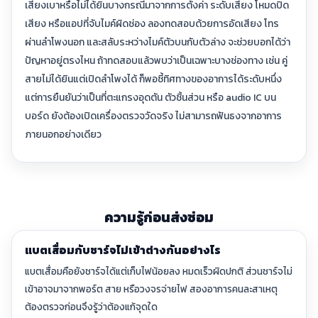
เสียงเบาหรือไม่ได้ยินบางกรณีมาจากการตั้งค่า ระดับเสียง โหมดปิด
เสียง หรือแอปที่จับไมค์ผิดช่อง ลองทดสอบด้วยการอัดเสียง โทร
ผ่านลำโพงนอก และสลับระหว่างไมค์ตัวบนกับตัวล่าง จะช่วยบอกได้ว่า
ปัญหาอยู่ตรงไหน ถ้าทดสอบแล้วพบว่าเป็นเฉพาะบางช่องทาง เช่น คู่
สายไม่ได้ยินแต่เปิดลำโพงได้ ก็พอชี้ทิศทางของอาการได้ระดับหนึ่ง
แต่การยืนยันว่าเป็นที่ตะแกรงอุดตัน ตัวชิ้นส่วน หรือ audio IC บน
บอร์ด ยังต้องเปิดเครื่องตรวจวัดจริง ไม่สามารถฟันธงจากอาการ
ภายนอกอย่างเดียว
ความรู้ก่อนส่งซ่อม
แบตเสื่อมกับชาร์จไม่เข้าต่างกันอย่างไร
แบตเสื่อมคือยังชาร์จได้แต่เก็บไฟน้อยลง หมดเร็วผิดปกติ ส่วนชาร์จไม่
เข้าอาจมาจากพอร์ต สาย หรือวงจรจ่ายไฟ สองอาการคนละสาเหตุ
ต้องตรวจก่อนจึงรู้ว่าต้องแก้จุดใด