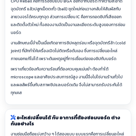
CPU Reball คือการรื้อชิปแบบ BGA ออกจากบอร์ด ทำความสะอาด
จุดบัดกรี แล้วปลูกเม็ดตะกั่ว (ball) ชุดใหม่ก่อนวางกลับให้สัมผัสกับ
ลายวงจรได้ครบทุกจุด ส่วนการเปลี่ยน IC คือการถอดชิปที่เสียออก
และติดตั้งตัวใหม่ ทั้งสองงานจัดเป็นงานละเอียดระดับสูงของการซ่อม
บอร์ด
งานลักษณะนี้จำเป็นเมื่อเกิดอาการชิปหลุดร่อน หรือจุดบัดกรีล้า (cold
joint) ที่มักทำให้เครื่องเปิดไม่ติดหรือดับเอง ซึ่งการเปลี่ยนอะไหล่
ภายนอกแก้ไม่ได้ เพราะต้นเหตุอยู่ที่การเชื่อมต่อของชิปกับบอร์ด
เพราะเกี่ยวข้องกับความร้อนที่ต้องควบคุมแม่นยำ ต้องทำใต้
microscope และอาศัยประสบการณ์สูง งานนี้จึงไม่ใช่งานร้านทั่วไป
และผลลัพธ์ขึ้นกับสภาพชิปและบอร์ดเดิม จึงไม่สามารถรับประกันได้
ทุกเคส
อะไหล่เปลี่ยนได้ กับ อาการที่ต้องซ่อมบอร์ด ต่าง
กันอย่างไร
งานซ่อมมือถือแบ่งกว้าง ๆ ได้สองแบบ แบบแรกคือการเปลี่ยนอะไหล่