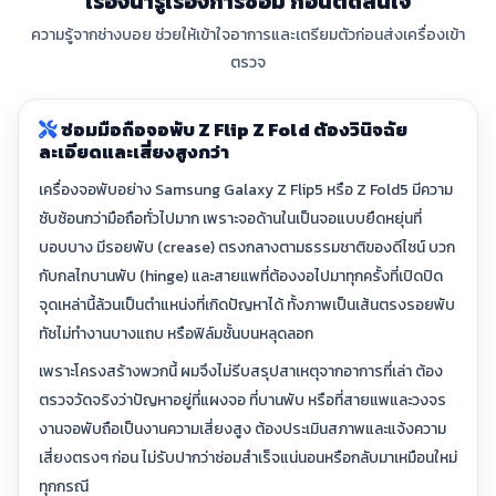
เรื่องน่ารู้เรื่องการซ่อม ก่อนตัดสินใจ
ความรู้จากช่างบอย ช่วยให้เข้าใจอาการและเตรียมตัวก่อนส่งเครื่องเข้า
ตรวจ
ซ่อมมือถือจอพับ Z Flip Z Fold ต้องวินิจฉัย
ละเอียดและเสี่ยงสูงกว่า
เครื่องจอพับอย่าง Samsung Galaxy Z Flip5 หรือ Z Fold5 มีความ
ซับซ้อนกว่ามือถือทั่วไปมาก เพราะจอด้านในเป็นจอแบบยืดหยุ่นที่
บอบบาง มีรอยพับ (crease) ตรงกลางตามธรรมชาติของดีไซน์ บวก
กับกลไกบานพับ (hinge) และสายแพที่ต้องงอไปมาทุกครั้งที่เปิดปิด
จุดเหล่านี้ล้วนเป็นตำแหน่งที่เกิดปัญหาได้ ทั้งภาพเป็นเส้นตรงรอยพับ
ทัชไม่ทำงานบางแถบ หรือฟิล์มชั้นบนหลุดลอก
เพราะโครงสร้างพวกนี้ ผมจึงไม่รีบสรุปสาเหตุจากอาการที่เล่า ต้อง
ตรวจวัดจริงว่าปัญหาอยู่ที่แผงจอ ที่บานพับ หรือที่สายแพและวงจร
งานจอพับถือเป็นงานความเสี่ยงสูง ต้องประเมินสภาพและแจ้งความ
เสี่ยงตรงๆ ก่อน ไม่รับปากว่าซ่อมสำเร็จแน่นอนหรือกลับมาเหมือนใหม่
ทุกกรณี