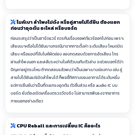
ไมค์เบา ลำโพงไม่ดัง หรือคู่สายไม่ได้ยิน ต้องแยก
ก่อนว่าอุดตัน อะไหล่ หรือบอร์ด
ก่อนจะสรุปว่าเป็นฮาร์ดแวร์ ควรกันเรื่องซอฟต์แวร์ออกไปก่อน เพราะ
เสียงเบาหรือไม่ได้ยินบางกรณีมาจากการตั้งค่า ระดับเสียง โหมดปิด
เสียง หรือแอปที่จับไมค์ผิดช่อง ลองทดสอบด้วยการอัดเสียง โทร
ผ่านลำโพงนอก และสลับระหว่างไมค์ตัวบนกับตัวล่าง จะช่วยบอกได้ว่า
ปัญหาอยู่ตรงไหน ถ้าทดสอบแล้วพบว่าเป็นเฉพาะบางช่องทาง เช่น คู่
สายไม่ได้ยินแต่เปิดลำโพงได้ ก็พอชี้ทิศทางของอาการได้ระดับหนึ่ง
แต่การยืนยันว่าเป็นที่ตะแกรงอุดตัน ตัวชิ้นส่วน หรือ audio IC บน
บอร์ด ยังต้องเปิดเครื่องตรวจวัดจริง ไม่สามารถฟันธงจากอาการ
ภายนอกอย่างเดียว
CPU Reball และการเปลี่ยน IC คืออะไร