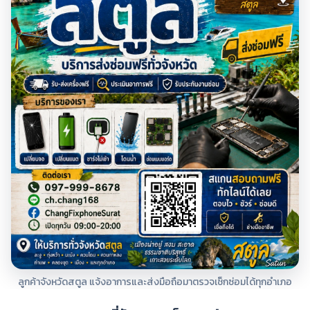
ลูกค้าจังหวัดสตูล แจ้งอาการและส่งมือถือมาตรวจเช็กซ่อมได้ทุกอำเภอ