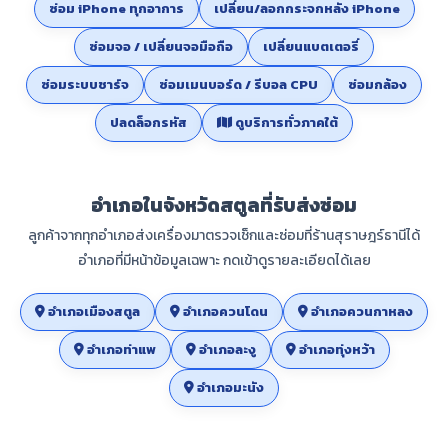
ซ่อม iPhone ทุกอาการ
เปลี่ยน/ลอกกระจกหลัง iPhone
ซ่อมจอ / เปลี่ยนจอมือถือ
เปลี่ยนแบตเตอรี่
ซ่อมระบบชาร์จ
ซ่อมเมนบอร์ด / รีบอล CPU
ซ่อมกล้อง
ปลดล็อกรหัส
ดูบริการทั่วภาคใต้
อำเภอในจังหวัดสตูลที่รับส่งซ่อม
ลูกค้าจากทุกอำเภอส่งเครื่องมาตรวจเช็กและซ่อมที่ร้านสุราษฎร์ธานีได้
อำเภอที่มีหน้าข้อมูลเฉพาะ กดเข้าดูรายละเอียดได้เลย
อำเภอเมืองสตูล
อำเภอควนโดน
อำเภอควนกาหลง
อำเภอท่าแพ
อำเภอละงู
อำเภอทุ่งหว้า
อำเภอมะนัง