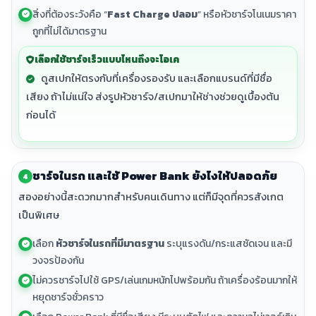
สิ่งที่ต้องระวังคือ “
Fast Charge ปลอม
” หรือหัวชาร์จโนเนมราคา
ถูกที่ไม่ได้มาตรฐาน
เลือกใช้ชาร์จเร็วแบบไหนถึงจะโอเค
ดูสเปกให้ตรงกับที่เครื่องรองรับ และเลือกแบรนด์ที่มีชื่อ
เสียง ถ้าไม่แน่ใจ ส่งรูปหัวชาร์จ/สเปกมาให้ช่างช่วยดูเบื้องต้น
ก่อนได้
ชาร์จในรถ และใช้ Power Bank ยังไงให้ปลอดภัย
4
สองอย่างนี้สะดวกมากสำหรับคนเดินทาง แต่ก็มีจุดที่ควรสังเกต
เป็นพิเศษ
เลือก
หัวชาร์จในรถที่มีมาตรฐาน
ระบุแรงดัน/กระแสชัดเจน และมี
วงจรป้องกัน
ไม่ควรชาร์จไปใช้ GPS/เล่นเกมหนักไปพร้อมกัน ถ้าเครื่องร้อนมากให้
หยุดชาร์จชั่วคราว