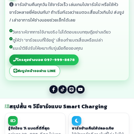
ชาร์จข้ามคืนทุกวัน ใช้ชาร์จเร็ว เล่นเกมไปชาร์จไป หรือใช้หัว
ชาร์จหลายยี่ห้อปนกัน? ถ้าเริ่มกังวลว่าแบตจะเสื่อมไวเกินไป ส่งรูป
/ เล่าอาการให้ช่างบอยช่วยเช็กได้เลย
วิเคราะห์จากการใช้งานจริง ไม่ได้ตอบแบบทฤษฎีอย่างเดียว
ดูให้ว่า “ชาร์จแบบที่ใช้อยู่” เสี่ยงทำแบตเสื่อมหรือเปล่า
แนะนำวิธีปรับให้เหมาะกับรุ่นมือถือของคุณ
โทรคุยช่างบอย 097-999-8678
ส่งรูปหน้าจอผ่าน LINE
สรุปสั้น ๆ วิธีชาร์จแบบ Smart Charging
รู้จักโซน % แบตที่ดีที่สุด
ชาร์จข้ามคืนให้ปลอดภัย