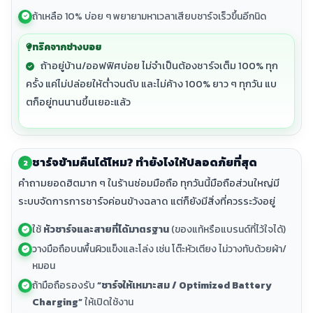
ถ้าเหลือ 10% บ่อย ๆ พยายามหาเวลาเสียบชาร์จเร็วขึ้นอีกนิด
ทริคจากช่างบอย
ถ้าอยู่บ้าน/ออฟฟิศบ่อย ไม่จำเป็นต้องชาร์จเต็ม 100% ทุก
ครั้ง แค่ไม่ปล่อยให้ต่ำจนดับ และไม่ค้าง 100% ยาว ๆ ทุกวัน แบ
ตก็อยู่ทนนานขึ้นเยอะแล้ว
ชาร์จข้ามคืนได้ไหม? ทำยังไงให้ปลอดภัยที่สุด
2
คำถามยอดฮิตมาก ๆ ในร้านซ่อมมือถือ ทุกวันนี้มือถือส่วนใหญ่มี
ระบบจัดการการชาร์จค่อนข้างฉลาด แต่ก็ยังมีสิ่งที่ควรระวังอยู่
ใช้
หัวชาร์จและสายที่ได้มาตรฐาน
(ของแท้หรือแบรนด์ที่ไว้ใจได้)
วางมือถือบนพื้นผิวแข็งและโล่ง เช่น โต๊ะหัวเตียง ไม่วางทับด้วยผ้า/
หมอน
ถ้ามือถือรองรับ
“ชาร์จให้เหมาะสม / Optimized Battery
Charging”
ให้เปิดใช้งาน