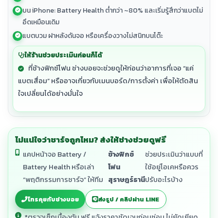
บน iPhone: Battery Health ต่ำกว่า ~80% และเริ่มรู้สึกว่าแบตไม่
อึดเหมือนเดิม
แบตบวม ฝาหลังดันจอ หรือเครื่องวางไม่สนิทบนโต๊ะ
ให้ร้านช่วยประเมินก่อนก็ได้
ที่ช้างฟิกซ์โฟน ช่างบอยจะช่วยดูให้ก่อนว่าอาการที่เจอ “แค่
แบตเสื่อม” หรืออาจเกี่ยวกับเมนบอร์ด/การตั้งค่า เพื่อให้ตัดสิน
ใจเปลี่ยนได้อย่างมั่นใจ
ไม่แน่ใจว่าชาร์จถูกไหม? ส่งให้ช่างช่วยดูฟรี
แคปหน้าจอ Battery /
ช้างฟิกซ์
ช่วยประเมินว่าแบบที่
Battery Health หรือเล่า
โฟน
ใช้อยู่โอเคหรือควร
“พฤติกรรมการชาร์จ” ให้ทีม
สุราษฎร์ธานี
ปรับอะไรบ้าง
โทรคุยกับช่างบอย
ส่งรูป / คลิปผ่าน LINE
*ตรวจเช็กเบื้องต้น ฟรี แจ้งราคาชัดเจนก่อนซ่อม ไม่ยัดเยียด