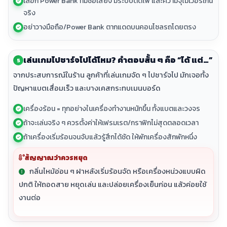
เลือก Power Bank ที่มีชื่อเสียง มีระบบตัดไฟ และความจุไม่เวอร์เกิน
จริง
อย่าวางมือถือ/Power Bank ตากแดดบนคอนโซลรถโดยตรง
เล่นเกมไปชาร์จไปได้ไหม? คำตอบสั้น ๆ คือ “ได้ แต่…”
5
จากประสบการณ์ในร้าน ลูกค้าที่เล่นเกมจัด ๆ ไปชาร์จไป มักเจอทั้ง
ปัญหาแบตเสื่อมเร็ว และบางเคสกระทบเมนบอร์ด
เครื่องร้อน = ทุกอย่างในเครื่องทำงานหนักขึ้น ทั้งแบตและวงจร
ถ้าจะเล่นจริง ๆ ควรตั้งค่าให้เฟรมเรต/กราฟิกไม่สุดตลอดเวลา
ถ้าเครื่องเริ่มร้อนจนจับแล้วรู้สึกได้ชัด ให้พักเครื่องสักพักหนึ่ง
สัญญาณว่าควรหยุด
กลิ่นไหม้อ่อน ๆ ฝาหลังเริ่มร้อนจัด หรือเครื่องหน่วงแบบผิด
ปกติ ให้ถอดสาย หยุดเล่น และปล่อยเครื่องเย็นก่อน แล้วค่อยใช้
งานต่อ