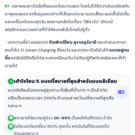
หลายคนชาร์จมือถือแบบเดิมมาตลอด โดยไม่ได้คิดว่ามันจะมีผลกับ
อายุของแบต แต่ในมุมของช่างที่เห็นแบตบวม แบตเสื่อม แบตขึ้นไม่เต็ม
และเครื่องดับเองทุกวัน พอถามกลับไปเรื่อง “วิธีชาร์จ” มักจะมี
พฤติกรรมบางอย่างที่ทำให้แบตพังไวโดยไม่รู้ตัว
บทความนี้ช่างบอยจาก
ช้างฟิกซ์โฟน สุราษฎร์ธานี
ขอเล่าแบบภาษา
คนทั่วไป ว่า Smart Charging คืออะไร และควรชาร์จยังไงให้
แบตอยู่ทน
ขึ้น
แต่ยังใช้มือถือได้สะดวกเหมือนเดิม ไม่ต้องรู้ศัพท์เทคนิคเยอะก็ทำ
ตามได้
เข้าใจโซน % แบตที่สบายที่สุดสำหรับแบตลิเธียม
1
แบตลิเธียมไม่ชอบอยู่สุดทาง ทั้งฝั่งที่ต่ำมาก ๆ (ใกล้ 0%)
หรือเต็มตลอดเวลา (100% ค้างบนสาย) โซนที่สบายที่สุดคือ
กลาง ๆ
พยายามให้แบตอยู่ช่วง
20–80%
เป็นหลักในชีวิตประจำวัน
ไม่ต้องเครียดเรื่อง 100% ทุกครั้ง ยกเว้นวันที่ต้องออกไป
ข้างนอกยาว ๆ