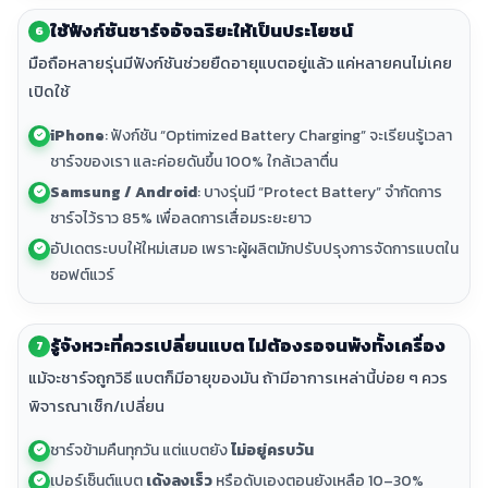
ใช้ฟังก์ชันชาร์จอัจฉริยะให้เป็นประโยชน์
6
มือถือหลายรุ่นมีฟังก์ชันช่วยยืดอายุแบตอยู่แล้ว แค่หลายคนไม่เคย
เปิดใช้
iPhone
: ฟังก์ชัน “Optimized Battery Charging” จะเรียนรู้เวลา
ชาร์จของเรา และค่อยดันขึ้น 100% ใกล้เวลาตื่น
Samsung / Android
: บางรุ่นมี “Protect Battery” จำกัดการ
ชาร์จไว้ราว 85% เพื่อลดการเสื่อมระยะยาว
อัปเดตระบบให้ใหม่เสมอ เพราะผู้ผลิตมักปรับปรุงการจัดการแบตใน
ซอฟต์แวร์
รู้จังหวะที่ควรเปลี่ยนแบต ไม่ต้องรอจนพังทั้งเครื่อง
7
แม้จะชาร์จถูกวิธี แบตก็มีอายุของมัน ถ้ามีอาการเหล่านี้บ่อย ๆ ควร
พิจารณาเช็ก/เปลี่ยน
ชาร์จข้ามคืนทุกวัน แต่แบตยัง
ไม่อยู่ครบวัน
เปอร์เซ็นต์แบต
เด้งลงเร็ว
หรือดับเองตอนยังเหลือ 10–30%