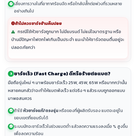
เลี่ยงการวางในที่อากาศร้อนจัด หรือใกล้ปลั๊กต่อพ่วงที่รวมหลาย
อย่างเกินไป
ถ้าไม่ควรชาร์จข้ามคืนบ่อย
กรณีใช้หัวชาร์จถูกมาก ไม่มีแบรนด์ ไม่แน่ใจมาตรฐาน หรือ
บ้านมีปัญหาไฟตกไฟเกินเป็นประจำ แนะนำให้ชาร์จตอนตื่นอยู่จะ
ปลอดภัยกว่า
ชาร์จเร็ว (Fast Charge) ดีหรือร้ายต่อแบต?
3
มือถือรุ่นใหม่ ๆ มาพร้อมชาร์จเร็ว 25W, 45W, 65W หรือมากกว่านั้น
หลายคนกลัวว่าจะทำให้แบตพังเร็ว แต่จริง ๆ แล้วระบบถูกออกแบบ
มาพอสมควร
ถ้าใช้
หัวชาร์จแท้/ตรงรุ่น
หรือของที่ผู้ผลิตรับรอง แบตจะอยู่ใน
ขอบเขตที่ยอมรับได้
ระบบมักจะชาร์จเร็วในช่วงแบตต่ำ แล้วลดความแรงลงเมื่อ % สูงขึ้น
เพื่อลดความร้อน