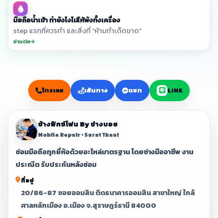
มือถือน้ำเข้า ทำยังไงไม่ให้พังทั้งเครื่อง
step แรกที่ควรทำ และสิ่งที่ “ห้ามทำเด็ดขาด”
อ่านต่อ
โทรเลย
เส้นทาง
แชท
LINE
ช้างฟิกซ์โฟน By ช่างบอย
Mobile Repair • Surat Thani
ซ่อมมือถือทุกยี่ห้อด้วยอะไหล่มาตรฐาน โดยช่างมืออาชีพ งาน
ประณีต รับประกันหลังซ่อม
ที่อยู่
20/86-87 ซอยออมสิน ติดธนาคารออมสิน สาขาใหญ่ ใกล้
ศาลหลักเมือง อ.เมือง จ.สุราษฎร์ธานี 84000