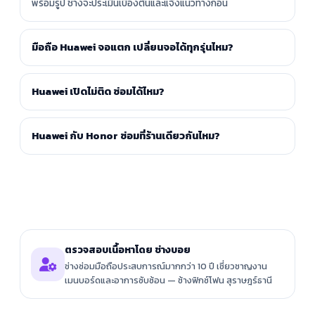
พร้อมรูป ช่างจะประเมินเบื้องต้นและแจ้งแนวทางก่อน
มือถือ Huawei จอแตก เปลี่ยนจอได้ทุกรุ่นไหม?
Huawei เปิดไม่ติด ซ่อมได้ไหม?
Huawei กับ Honor ซ่อมที่ร้านเดียวกันไหม?
ตรวจสอบเนื้อหาโดย ช่างบอย
ช่างซ่อมมือถือประสบการณ์มากกว่า 10 ปี เชี่ยวชาญงาน
เมนบอร์ดและอาการซับซ้อน — ช้างฟิกซ์โฟน สุราษฎร์ธานี