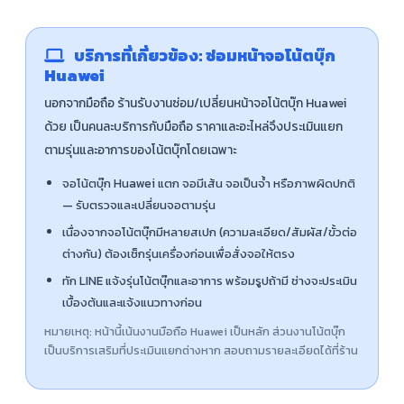
บริการที่เกี่ยวข้อง: ซ่อมหน้าจอโน้ตบุ๊ก
Huawei
นอกจากมือถือ ร้านรับงานซ่อม/เปลี่ยนหน้าจอโน้ตบุ๊ก Huawei
ด้วย เป็นคนละบริการกับมือถือ ราคาและอะไหล่จึงประเมินแยก
ตามรุ่นและอาการของโน้ตบุ๊กโดยเฉพาะ
จอโน้ตบุ๊ก Huawei แตก จอมีเส้น จอเป็นจ้ำ หรือภาพผิดปกติ
— รับตรวจและเปลี่ยนจอตามรุ่น
เนื่องจากจอโน้ตบุ๊กมีหลายสเปก (ความละเอียด/สัมผัส/ขั้วต่อ
ต่างกัน) ต้องเช็กรุ่นเครื่องก่อนเพื่อสั่งจอให้ตรง
ทัก LINE แจ้งรุ่นโน้ตบุ๊กและอาการ พร้อมรูปถ้ามี ช่างจะประเมิน
เบื้องต้นและแจ้งแนวทางก่อน
หมายเหตุ: หน้านี้เน้นงานมือถือ Huawei เป็นหลัก ส่วนงานโน้ตบุ๊ก
เป็นบริการเสริมที่ประเมินแยกต่างหาก สอบถามรายละเอียดได้ที่ร้าน