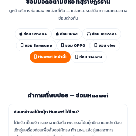
ซ่อมมือถือตามยี่ห้อ ที่สุราษฎร์ธานี
ดูหน้าบริการซ่อมเฉพาะแต่ละยี่ห้อ — แต่ละแบรนด์มีอาการและแนวทาง
ซ่อมต่างกัน
ซ่อม iPhone
ซ่อม iPad
ซ่อม AirPods
ซ่อม Samsung
ซ่อม OPPO
ซ่อม vivo
Huawei (หน้านี้)
ซ่อม Xiaomi
คำถามที่พบบ่อย — ซ่อมHuawei
ซ่อมหน้าจอโน้ตบุ๊ก Huawei ได้ไหม?
ได้ครับ เป็นบริการแยกจากมือถือ เพราะจอโน้ตบุ๊กมีหลายสเปก ต้อง
เช็กรุ่นเครื่องก่อนเพื่อสั่งจอให้ตรง ทัก LINE แจ้งรุ่นและอาการ