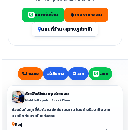
แชทกับร้าน
เช็คราคาซ่อม
แผนที่ร้าน (สุราษฎร์ธานี)
โทรเลย
เส้นทาง
แชท
LINE
ช้างฟิกซ์โฟน By ช่างบอย
Mobile Repair • Surat Thani
ซ่อมมือถือทุกยี่ห้อด้วยอะไหล่มาตรฐาน โดยช่างมืออาชีพ งาน
ประณีต รับประกันหลังซ่อม
ที่อยู่