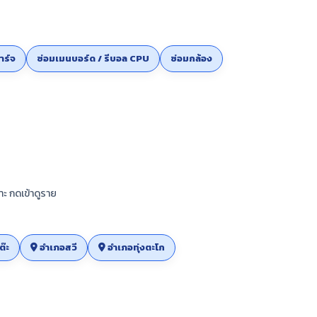
าร์จ
ซ่อมเมนบอร์ด / รีบอล CPU
ซ่อมกล้อง
าะ กดเข้าดูราย
๊ะ
อำเภอสวี
อำเภอทุ่งตะโก