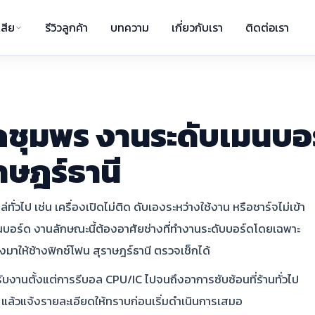
สีย
รีวิวลูกค้า
บทความ
เกี่ยวกับเรา
ติดต่อเรา
กชุมพร งานระดับเมนบอร์ด
าษฎร์ธานี
ั่วไป เช่น เครื่องเปิดไม่ติด ดับเองระหว่างใช้งาน หรือชาร์จไม่เข้า
มนบอร์ด งานลักษณะนี้ต้องอาศัยช่างที่ทำงานระดับบอร์ดโดยเฉพาะ
งมาให้ช้างฟิกซ์โฟน สุราษฎร์ธานี ตรวจเช็กได้
ับงานตั้งแต่การรีบอล CPU/IC ไปจนถึงอาการซับซ้อนที่ร้านทั่วไป
 แล้วแจ้งรายละเอียดให้ทราบก่อนเริ่มดำเนินการเสมอ