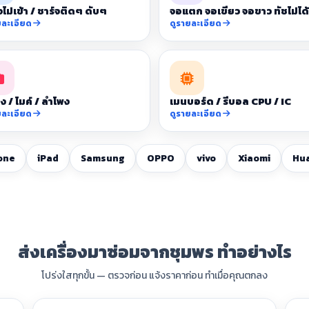
จไม่เข้า / ชาร์จติดๆ ดับๆ
จอแตก จอเขียว จอขาว ทัชไม่ได้
ยละเอียด
ดูรายละเอียด
ง / ไมค์ / ลำโพง
เมนบอร์ด / รีบอล CPU / IC
ยละเอียด
ดูรายละเอียด
one
iPad
Samsung
OPPO
vivo
Xiaomi
Hu
ส่งเครื่องมาซ่อมจากชุมพร ทำอย่างไร
โปร่งใสทุกขั้น — ตรวจก่อน แจ้งราคาก่อน ทำเมื่อคุณตกลง