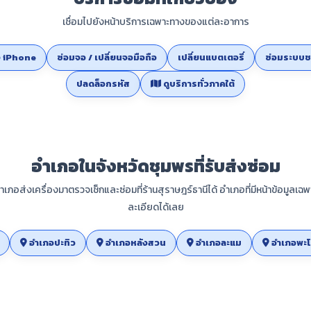
เชื่อมไปยังหน้าบริการเฉพาะทางของแต่ละอาการ
ง iPhone
ซ่อมจอ / เปลี่ยนจอมือถือ
เปลี่ยนแบตเตอรี่
ซ่อมระบบช
ปลดล็อกรหัส
ดูบริการทั่วภาคใต้
อำเภอในจังหวัดชุมพรที่รับส่งซ่อม
ำเภอส่งเครื่องมาตรวจเช็กและซ่อมที่ร้านสุราษฎร์ธานีได้ อำเภอที่มีหน้าข้อมูลเฉพ
ละเอียดได้เลย
อำเภอปะทิว
อำเภอหลังสวน
อำเภอละแม
อำเภอพะโต