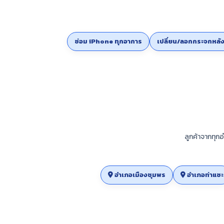
ซ่อม iPhone ทุกอาการ
เปลี่ยน/ลอกกระจกหลั
ลูกค้าจากทุกอ
อำเภอเมืองชุมพร
อำเภอท่าแซะ