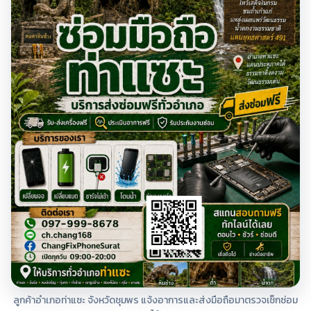
ลูกค้าอำเภอท่าแซะ จังหวัดชุมพร แจ้งอาการและส่งมือถือมาตรวจเช็กซ่อม