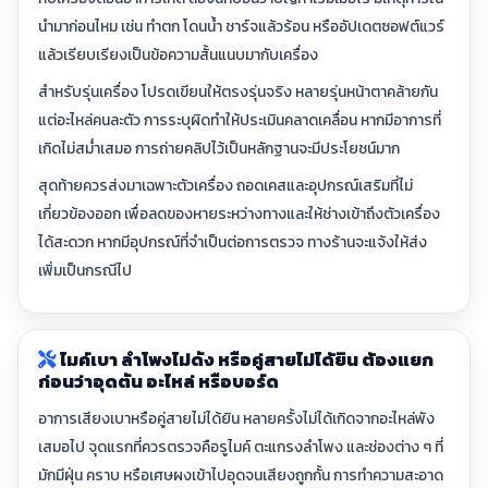
นำมาก่อนไหม เช่น ทำตก โดนน้ำ ชาร์จแล้วร้อน หรืออัปเดตซอฟต์แวร์
แล้วเรียบเรียงเป็นข้อความสั้นแนบมากับเครื่อง
สำหรับรุ่นเครื่อง โปรดเขียนให้ตรงรุ่นจริง หลายรุ่นหน้าตาคล้ายกัน
แต่อะไหล่คนละตัว การระบุผิดทำให้ประเมินคลาดเคลื่อน หากมีอาการที่
เกิดไม่สม่ำเสมอ การถ่ายคลิปไว้เป็นหลักฐานจะมีประโยชน์มาก
สุดท้ายควรส่งมาเฉพาะตัวเครื่อง ถอดเคสและอุปกรณ์เสริมที่ไม่
เกี่ยวข้องออก เพื่อลดของหายระหว่างทางและให้ช่างเข้าถึงตัวเครื่อง
ได้สะดวก หากมีอุปกรณ์ที่จำเป็นต่อการตรวจ ทางร้านจะแจ้งให้ส่ง
เพิ่มเป็นกรณีไป
ไมค์เบา ลำโพงไม่ดัง หรือคู่สายไม่ได้ยิน ต้องแยก
ก่อนว่าอุดตัน อะไหล่ หรือบอร์ด
อาการเสียงเบาหรือคู่สายไม่ได้ยิน หลายครั้งไม่ได้เกิดจากอะไหล่พัง
เสมอไป จุดแรกที่ควรตรวจคือรูไมค์ ตะแกรงลำโพง และช่องต่าง ๆ ที่
มักมีฝุ่น คราบ หรือเศษผงเข้าไปอุดจนเสียงถูกกั้น การทำความสะอาด