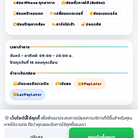
ซ่อม iPhone ทุกอาการ
ซ่อมทั่วภาคใต้ (ส่งซ่อม)
ซ่อมหน้าจอแตก
เปลี่ยนแบตเตอรี่
ซ่อมเมนบอร์ด
ซ่อมปัญหากล้อง
ชาร์จไม่เข้า
ปลดรหัส
เวลาทำการ
จันทร์ – อาทิตย์: 09:00 – 20:00 น.
ปิดทุกวันที่ 16 ของทุกเดือน
ชำระเงิน/ผ่อน
บัตรเครดิต/เดบิต
เงินสด
SPayLater
LazPayLater
© 2023–2026 ศูนย์ซ่อมมือถือสุราษฎร์ธานี By
Chang Fix Phone
. All
🍪
เว็บไซต์นี้ใช้คุกกี้
เพื่อพัฒนาประสบการณ์และการบริการที่ดีขึ้นสำหรับคุณ
rights reserved.
หากใช้งานต่อ ถือว่าคุณยอมรับการใช้คุกกี้ของเรา
ปฏิเสธ
ยอมรับทั้งหมด