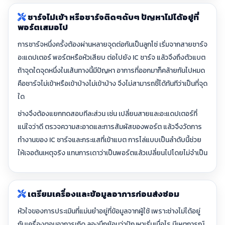
ชาร์จไม่เข้า หรือชาร์จติดๆดับๆ ปัญหาไม่ได้อยู่ที่
พอร์ตเสมอไป
การชาร์จหนึ่งครั้งต้องผ่านหลายจุดต่อกันเป็นลูกโซ่ เริ่มจากสายชาร์จ
อะแดปเตอร์ พอร์ตหรือหัวเสียบ ต่อไปยัง IC ชาร์จ แล้วจึงถึงตัวแบต
ถ้าจุดใดจุดหนึ่งในเส้นทางนี้มีปัญหา อาการที่ออกมาก็คล้ายกันไปหมด
คือชาร์จไม่เข้าหรือเข้าบ้างไม่เข้าบ้าง จึงไม่สามารถชี้ได้ทันทีว่าเป็นที่จุด
ใด
ช่างจึงต้องแยกทดสอบทีละส่วน เช่น เปลี่ยนสายและอะแดปเตอร์ที่
แน่ใจว่าดี ตรวจความสะอาดและการสัมผัสของพอร์ต แล้วจึงวัดการ
ทำงานของ IC ชาร์จและกระแสที่เข้าแบต การไล่แบบเป็นลำดับนี้ช่วย
ให้เจอต้นเหตุจริง แทนการเดาว่าเป็นพอร์ตแล้วเปลี่ยนไปโดยไม่จำเป็น
เตรียมเครื่องและข้อมูลอาการก่อนส่งซ่อม
หัวใจของการประเมินที่แม่นยำอยู่ที่ข้อมูลจากผู้ใช้ เพราะช่างไม่ได้อยู่
กับเครื่องตอนอาการเกิด ลองนึกย้อนว่าปัญหาเริ่มเมื่อไร มีเหตุการณ์