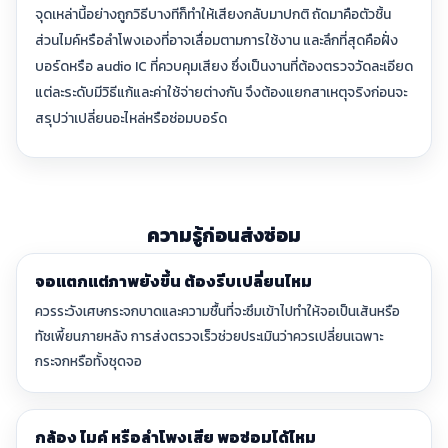
จุดเหล่านี้อย่างถูกวิธีบางทีก็ทำให้เสียงกลับมาปกติ ถัดมาคือตัวชิ้น
ส่วนไมค์หรือลำโพงเองที่อาจเสื่อมตามการใช้งาน และลึกที่สุดคือฝั่ง
บอร์ดหรือ audio IC ที่ควบคุมเสียง ซึ่งเป็นงานที่ต้องตรวจวัดละเอียด
แต่ละระดับมีวิธีแก้และค่าใช้จ่ายต่างกัน จึงต้องแยกสาเหตุจริงก่อนจะ
สรุปว่าเปลี่ยนอะไหล่หรือซ่อมบอร์ด
ความรู้ก่อนส่งซ่อม
จอแตกแต่ภาพยังขึ้น ต้องรีบเปลี่ยนไหม
ควรระวังเศษกระจกบาดและความชื้นที่จะซึมเข้าไปทำให้จอเป็นเส้นหรือ
ทัชเพี้ยนภายหลัง การส่งตรวจเร็วช่วยประเมินว่าควรเปลี่ยนเฉพาะ
กระจกหรือทั้งชุดจอ
กล้อง ไมค์ หรือลำโพงเสีย พอซ่อมได้ไหม