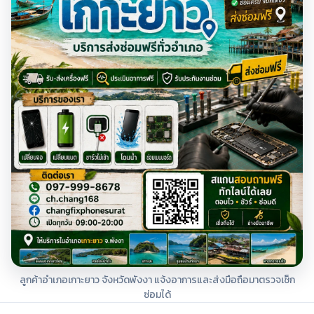
ลูกค้าอำเภอเกาะยาว จังหวัดพังงา แจ้งอาการและส่งมือถือมาตรวจเช็ก
ซ่อมได้