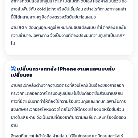
อาการที่ชวนสงสัยกลุ่มนี้ ได้แก่ เปิดไม่ติด ดับเอง หรือค้างเป็นช่วง ซึ่ง
อาจสัมพันธ์กับ cold joint หรือชิปเริ่มร่อน อย่างไรก็ตามอาการเหล่า
นี้มีได้หลายสาเหตุ จึงต้องตรวจวัดยืนยันก่อนเสมอ
งาน BGA ต้องคุมอุณหภูมิให้เหมาะกับชิปแต่ละแบบ ทำใต้กล้อง และใช้
ความชำนาญเฉพาะทาง จึงเป็นงานที่ต้องประเมินความคุ้มค่าเป็นเคส ๆ
ไป
เปลี่ยนกระจกหลัง iPhone งานคนละแบบกับ
เปลี่ยนจอ
งานกระจกหลังต่างจากงานจอตรงที่ส่วนใหญ่เป็นเรื่องของการลอก
กระจกที่แตกออกจากโครงอะลูมิเนียม ไม่ใช่แค่ถอดชิ้นส่วนมาเปลี่ยน
กาวที่ยึดแน่นมากทำให้ต้องใช้ความร้อนควบคุมและเทคนิคเฉพาะในการ
แซะเศษกระจกออกให้หมดจดโดยไม่ทำให้โครงเครื่องบิดหรือชิ้นส่วน
ข้างในเสียหาย จึงเป็นงานที่ต้องอาศัยความละเอียดและเครื่องมือของ
ร้าน
อีกจุดที่อยากให้เข้าใจคือ ฝาหลังไม่ได้มีแค่กระจก แต่มีคอยล์ชาร์จไร้