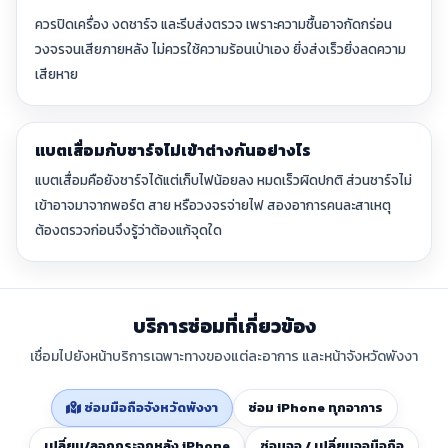
ควรปิดเครื่อง งดชาร์จ และรีบส่งตรวจ เพราะความชื้นอาจกัดกร่อน
วงจรจนเสียภายหลัง ไม่ควรใช้ความร้อนเป่าเอง ยิ่งส่งเร็วยิ่งลดความ
เสียหาย
แบตเสื่อมกับชาร์จไม่เข้าต่างกันอย่างไร
แบตเสื่อมคือยังชาร์จได้แต่เก็บไฟน้อยลง หมดเร็วผิดปกติ ส่วนชาร์จไม่
เข้าอาจมาจากพอร์ต สาย หรือวงจรจ่ายไฟ สองอาการคนละสาเหตุ
ต้องตรวจก่อนจึงรู้ว่าต้องแก้จุดใด
บริการซ่อมที่เกี่ยวข้อง
เชื่อมไปยังหน้าบริการเฉพาะทางของแต่ละอาการ และหน้าจังหวัดพังงา
ซ่อมมือถือจังหวัดพังงา
ซ่อม iPhone ทุกอาการ
เปลี่ยน/ลอกกระจกหลัง iPhone
ซ่อมจอ / เปลี่ยนจอมือถือ