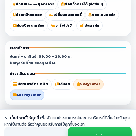
ซ่อม iPhone ทุกอาการ
ซ่อมทั่วภาคใต้ (ส่งซ่อม)
ซ่อมหน้าจอแตก
เปลี่ยนแบตเตอรี่
ซ่อมเมนบอร์ด
ซ่อมปัญหากล้อง
ชาร์จไม่เข้า
ปลดรหัส
เวลาทำการ
จันทร์ – อาทิตย์: 09:00 – 20:00 น.
ปิดทุกวันที่ 16 ของทุกเดือน
ชำระเงิน/ผ่อน
บัตรเครดิต/เดบิต
เงินสด
SPayLater
LazPayLater
© 2023–2026 ศูนย์ซ่อมมือถือสุราษฎร์ธานี By
Chang Fix Phone
. All
🍪
เว็บไซต์นี้ใช้คุกกี้
เพื่อพัฒนาประสบการณ์และการบริการที่ดีขึ้นสำหรับคุณ
rights reserved.
หากใช้งานต่อ ถือว่าคุณยอมรับการใช้คุกกี้ของเรา