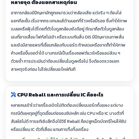
หลายจุด ต้องแยกสาเหตุก่อน
อาการกล้องมีปัญหามักถูกเหมารวมว่ากล้องเสีย แต่จริง ๆ ต้องไล่
แยกทีละชั้น เริ่มจากกระจกเลนส์ด้านนอกที่ร้าวหรือมีรอย ซึ่งทำให้ภาพ
เบลอหรือฟุ้งได้โดยที่ตัวโมดูลกล้องยังดีอยู่ ถัดมาคือตัวโมดูลกล้อง
เองที่อาจเสื่อม โฟกัสไม่เข้า หรือระบบกันสั่น OIS มีปัญหาจนภาพสั่น
และยังมีสายแพรที่เชื่อมกล้องกับบอร์ด ถ้าหลวมหรือขาดก็ทำให้ภาพ
ค้างหรือขึ้นจอดำได้ บางกรณีเป็นเรื่องซอฟต์แวร์หรือแอปล้วน ๆ
ด้วยซ้ำ การประเมินว่าต้องเปลี่ยนโมดูลหรือไม่ จึงต้องตรวจแยก
สาเหตุจริงก่อน ไม่ใช่เปลี่ยนอะไหล่ทันที
CPU Reball และการเปลี่ยน IC คืออะไร
หลายคนเข้าใจว่าเครื่องเปิดไม่ติดต้องเปลี่ยนบอร์ดทั้งแผง แต่บาง
กรณีต้นเหตุอยู่ที่จุดเชื่อมต่อของชิปหลัก เช่น CPU หรือ IC บางตัวที่
สัมผัสไม่ดี การแก้เชิงลึกจึงใช้วิธี Reball คือปลูกเม็ดบัดกรีใหม่ให้ชิป
หรือเปลี่ยน IC ตัวที่เสื่อม แทนการทิ้งทั้งเครื่อง