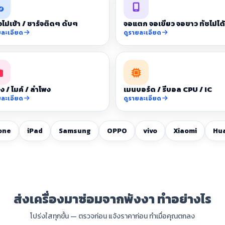
จไม่เข้า / ชาร์จติดๆ ดับๆ
จอแตก จอเขียว จอขาว ทัชไม่ได้
ยละเอียด
ดูรายละเอียด
ง / ไมค์ / ลำโพง
เมนบอร์ด / รีบอล CPU / IC
ยละเอียด
ดูรายละเอียด
one
iPad
Samsung
OPPO
vivo
Xiaomi
Hu
ส่งเครื่องมาซ่อมจากพังงา ทำอย่างไร
โปร่งใสทุกขั้น — ตรวจก่อน แจ้งราคาก่อน ทำเมื่อคุณตกลง