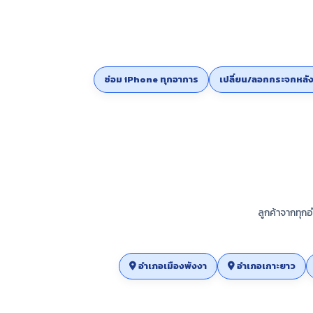
ซ่อม iPhone ทุกอาการ
เปลี่ยน/ลอกกระจกหลั
ลูกค้าจากทุกอ
อำเภอเมืองพังงา
อำเภอเกาะยาว