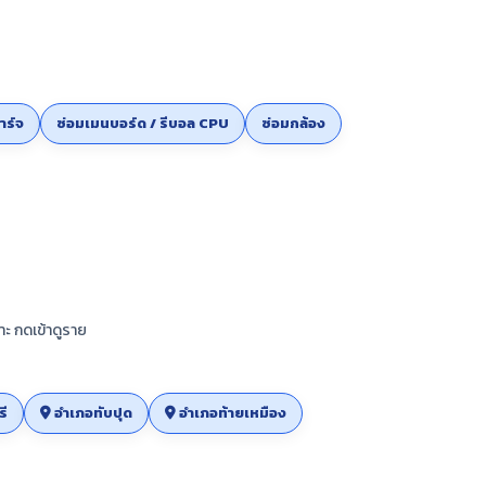
าร์จ
ซ่อมเมนบอร์ด / รีบอล CPU
ซ่อมกล้อง
าะ กดเข้าดูราย
รี
อำเภอทับปุด
อำเภอท้ายเหมือง