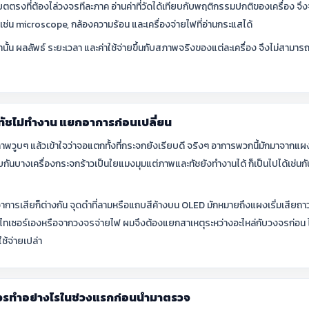
ตรงที่ต้องไล่วงจรทีละภาค อ่านค่าที่วัดได้เทียบกับพฤติกรรมปกติของเครื่อง จึงจะชี
เช่น microscope, กล้องความร้อน และเครื่องจ่ายไฟที่อ่านกระแสได้
ั้น ผลลัพธ์ ระยะเวลา และค่าใช้จ่ายขึ้นกับสภาพจริงของแต่ละเครื่อง จึงไม่สามาร
ทัชไม่ทำงาน แยกอาการก่อนเปลี่ยน
ภาพวูบๆ แล้วเข้าใจว่าจอแตกทั้งที่กระจกยังเรียบดี จริงๆ อาการพวกนี้มักมาจา
ันบางเครื่องกระจกร้าวเป็นใยแมงมุมแต่ภาพและทัชยังทำงานได้ ก็เป็นไปได้เช่นกัน ส
รเสียก็ต่างกัน จุดดำที่ลามหรือแถบสีค้างบน OLED มักหมายถึงแผงเริ่มเสียถาวร
ิไทเซอร์เองหรือจากวงจรจ่ายไฟ ผมจึงต้องแยกสาเหตุระหว่างอะไหล่กับวงจรก่อน ไม
ช้จ่ายเปล่า
 ควรทำอย่างไรในช่วงแรกก่อนนำมาตรวจ