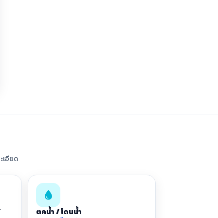
ะเอียด
้
ตกน้ำ / โดนน้ำ