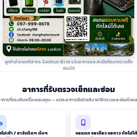
ลูกค้าอำเภอศรีสาคร จังหวัดนราธิวาส แจ้งอาการและส่งมือถือมาตรวจเช็ก
ซ่อมได้
อาการที่รับตรวจเช็กและซ่อม
อาการที่ตรงกับเครื่องของคุณ — แต่ละอาการมีหน้าอธิบายวิธีตรวจและซ่อมโดยล
จไม่เข้า / ชาร์จติดๆ ดับๆ
จอแตก จอเขียว จอขาว ทัชไม่ได