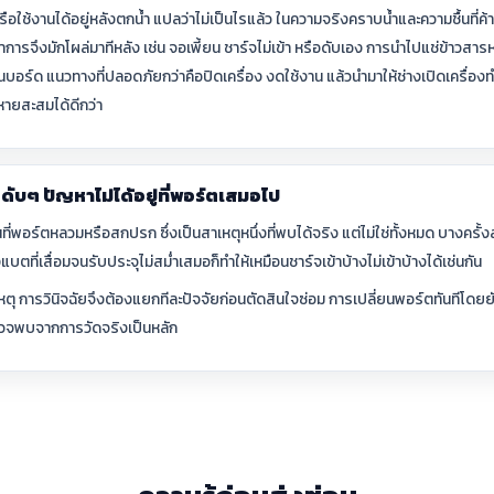
รือใช้งานได้อยู่หลังตกน้ำ แปลว่าไม่เป็นไรแล้ว ในความจริงคราบน้ำและความชื้นที่ค
าการจึงมักโผล่มาทีหลัง เช่น จอเพี้ยน ชาร์จไม่เข้า หรือดับเอง การนำไปแช่ข้าวสารหร
ู่บนบอร์ด แนวทางที่ปลอดภัยกว่าคือปิดเครื่อง งดใช้งาน แล้วนำมาให้ช่างเปิดเคร
ายสะสมได้ดีกว่า
ๆดับๆ ปัญหาไม่ได้อยู่ที่พอร์ตเสมอไป
ี่พอร์ตหลวมหรือสกปรก ซึ่งเป็นสาเหตุหนึ่งที่พบได้จริง แต่ไม่ใช่ทั้งหมด บางครั้ง
ตที่เสื่อมจนรับประจุไม่สม่ำเสมอก็ทำให้เหมือนชาร์จเข้าบ้างไม่เข้าบ้างได้เช่นกัน
ุ การวินิจฉัยจึงต้องแยกทีละปัจจัยก่อนตัดสินใจซ่อม การเปลี่ยนพอร์ตทันทีโดยยัง
่ตรวจพบจากการวัดจริงเป็นหลัก