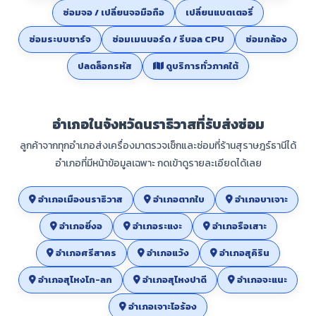
ซ่อมจอ / เปลี่ยนจอมือถือ
เปลี่ยนแบตเตอรี่
ซ่อมระบบชาร์จ
ซ่อมเมนบอร์ด / รีบอล CPU
ซ่อมกล้อง
ปลดล็อกรหัส
ดูบริการทั่วภาคใต้
อำเภอในจังหวัดนราธิวาสที่รับส่งซ่อม
ลูกค้าจากทุกอำเภอส่งเครื่องมาตรวจเช็กและซ่อมที่ร้านสุราษฎร์ธานีได้
อำเภอที่มีหน้าข้อมูลเฉพาะ กดเข้าดูรายละเอียดได้เลย
อำเภอเมืองนราธิวาส
อำเภอตากใบ
อำเภอบาเจาะ
อำเภอยี่งอ
อำเภอระแงะ
อำเภอรือเสาะ
อำเภอศรีสาคร
อำเภอแว้ง
อำเภอสุคิริน
อำเภอสุไหงโก-ลก
อำเภอสุไหงปาดี
อำเภอจะแนะ
อำเภอเจาะไอร้อง