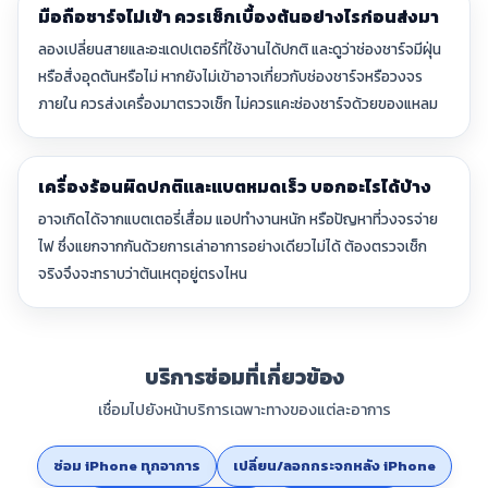
มือถือชาร์จไม่เข้า ควรเช็กเบื้องต้นอย่างไรก่อนส่งมา
ลองเปลี่ยนสายและอะแดปเตอร์ที่ใช้งานได้ปกติ และดูว่าช่องชาร์จมีฝุ่น
หรือสิ่งอุดตันหรือไม่ หากยังไม่เข้าอาจเกี่ยวกับช่องชาร์จหรือวงจร
ภายใน ควรส่งเครื่องมาตรวจเช็ก ไม่ควรแคะช่องชาร์จด้วยของแหลม
เครื่องร้อนผิดปกติและแบตหมดเร็ว บอกอะไรได้บ้าง
อาจเกิดได้จากแบตเตอรี่เสื่อม แอปทำงานหนัก หรือปัญหาที่วงจรจ่าย
ไฟ ซึ่งแยกจากกันด้วยการเล่าอาการอย่างเดียวไม่ได้ ต้องตรวจเช็ก
จริงจึงจะทราบว่าต้นเหตุอยู่ตรงไหน
บริการซ่อมที่เกี่ยวข้อง
เชื่อมไปยังหน้าบริการเฉพาะทางของแต่ละอาการ
ซ่อม iPhone ทุกอาการ
เปลี่ยน/ลอกกระจกหลัง iPhone