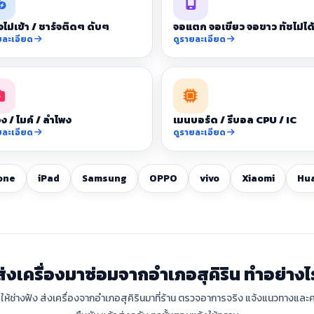
จไม่เข้า / ชาร์จติดๆ ดับๆ
จอแตก จอเขียว จอขาว ทัชไม่ได
ยละเอียด
ดูรายละเอียด
ง / ไมค์ / ลำโพง
เมนบอร์ด / รีบอล CPU / IC
ยละเอียด
ดูรายละเอียด
one
iPad
Samsung
OPPO
vivo
Xiaomi
Hu
ส่งเครื่องมาซ่อมจากอำเภอสุคิริน ทำอย่างไ
รให้ช่างฟัง ส่งเครื่องจากอำเภอสุคิรินมาที่ร้าน ตรวจอาการจริง แจ้งแนวทางและค่