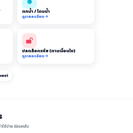
้
ตกน้ำ / โดนน้ำ
ดูรายละเอียด
ปลดล็อกรหัส (ตามเงื่อนไข)
ดูรายละเอียด
awei
ร
าใช้จ่าย ซ่อมหลัง