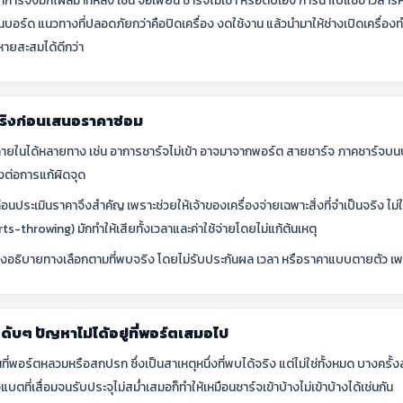
าการจึงมักโผล่มาทีหลัง เช่น จอเพี้ยน ชาร์จไม่เข้า หรือดับเอง การนำไปแช่ข้าวสารหร
ู่บนบอร์ด แนวทางที่ปลอดภัยกว่าคือปิดเครื่อง งดใช้งาน แล้วนำมาให้ช่างเปิดเคร
ายสะสมได้ดีกว่า
ริงก่อนเสนอราคาซ่อม
ายในได้หลายทาง เช่น อาการชาร์จไม่เข้า อาจมาจากพอร์ต สายชาร์จ ภาคชาร์จบน
งต่อการแก้ผิดจุด
ุก่อนประเมินราคาจึงสำคัญ เพราะช่วยให้เจ้าของเครื่องจ่ายเฉพาะสิ่งที่จำเป็นจริง ไม่ใ
-throwing) มักทำให้เสียทั้งเวลาและค่าใช้จ่ายโดยไม่แก้ต้นเหตุ
จึงอธิบายทางเลือกตามที่พบจริง โดยไม่รับประกันผล เวลา หรือราคาแบบตายตัว เพราะ
ๆดับๆ ปัญหาไม่ได้อยู่ที่พอร์ตเสมอไป
ี่พอร์ตหลวมหรือสกปรก ซึ่งเป็นสาเหตุหนึ่งที่พบได้จริง แต่ไม่ใช่ทั้งหมด บางครั้ง
ตที่เสื่อมจนรับประจุไม่สม่ำเสมอก็ทำให้เหมือนชาร์จเข้าบ้างไม่เข้าบ้างได้เช่นกัน