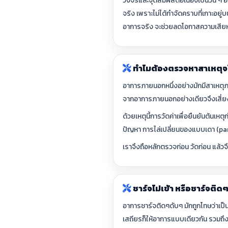
วงจรและจุดสัมผัสต่อเนื่องเป็นวัน ๆ อ
จริง เพราะไม่ได้กำจัดคราบที่เกาะอย
อาการจริง จะช่วยลดโอกาสความเสียห
ทำไมต้องตรวจหาสาเหตุจ
อาการภายนอกหนึ่งอย่างมักมีสาเหตุภ
จากอาการภายนอกอย่างเดียวจึงเสี่ย
ด้วยเหตุนี้การวัดค่าเพื่อยืนยันต้นเหต
ปัญหา การไล่เปลี่ยนของแบบเดา (parts
เราจึงถือหลักตรวจก่อน วัดก่อน แล้ว
ชาร์จไม่เข้า หรือชาร์จติด
อาการชาร์จติดๆดับๆ มักถูกโทษว่าเป็นท
เสถียรก็ให้อาการแบบเดียวกัน รวมถึงแบ